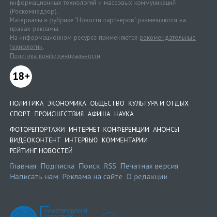
информационных технологий и массовых коммуникаций
(Роскомнадзор).
Материалы в рубрике "Новости партнеров" размещаются на
правах рекламы.
На информационном ресурсе применяются
рекомендательные
технологии
.
Политика конфиденциальности
18+
ПОЛИТИКА
ЭКОНОМИКА
ОБЩЕСТВО
КУЛЬТУРА И ОТДЫХ
СПОРТ
ПРОИСШЕСТВИЯ
АФИША
НАУКА
ФОТОРЕПОРТАЖИ
ИНТЕРНЕТ-КОНФЕРЕНЦИИ
АНОНСЫ
ВИДЕОКОНТЕНТ
ИНТЕРВЬЮ
КОММЕНТАРИИ
РЕЙТИНГ НОВОСТЕЙ
Главная
Подписка
Поиск
RSS
Печатная версия
Написать нам
Реклама на сайте
О редакции