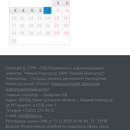
1
2
3
4
5
6
7
8
9
10
11
12
13
14
15
16
17
18
19
20
21
22
23
24
25
26
27
28
29
30
31
Copyright © 1999—2026 Независимое информационное
агентство "Нижний Новгород" (НИА "Нижний Новгород")
Учредитель — Государственное автономное учреждение
Нижегородской области «
Нижегородский областной
информационный центр
»
Главный редактор — Назарова А.В.
Адрес: 603006, Нижегородская область, г. Нижний Новгород.
ул. М.Горького, д.151Б, пом. 5
Телефон: +7 (831) 233-94-53
E-mail:
info@niann.ru
Реестровая запись СМИ от 31.12.2020 ЭЛ № ФС 77 - 79798.
Выдано Федеральной службой по надзору в сфере связи,