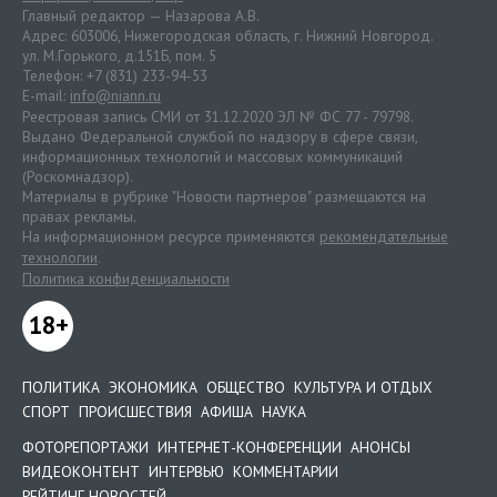
Главный редактор — Назарова А.В.
Адрес: 603006, Нижегородская область, г. Нижний Новгород.
ул. М.Горького, д.151Б, пом. 5
Телефон: +7 (831) 233-94-53
E-mail:
info@niann.ru
Реестровая запись СМИ от 31.12.2020 ЭЛ № ФС 77 - 79798.
Выдано Федеральной службой по надзору в сфере связи,
информационных технологий и массовых коммуникаций
(Роскомнадзор).
Материалы в рубрике "Новости партнеров" размещаются на
правах рекламы.
На информационном ресурсе применяются
рекомендательные
технологии
.
Политика конфиденциальности
18+
ПОЛИТИКА
ЭКОНОМИКА
ОБЩЕСТВО
КУЛЬТУРА И ОТДЫХ
СПОРТ
ПРОИСШЕСТВИЯ
АФИША
НАУКА
ФОТОРЕПОРТАЖИ
ИНТЕРНЕТ-КОНФЕРЕНЦИИ
АНОНСЫ
ВИДЕОКОНТЕНТ
ИНТЕРВЬЮ
КОММЕНТАРИИ
РЕЙТИНГ НОВОСТЕЙ