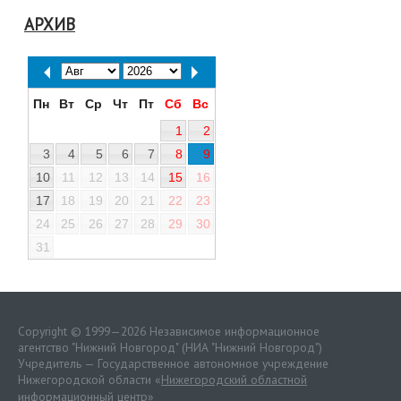
АРХИВ
Пн
Вт
Ср
Чт
Пт
Сб
Вс
1
2
3
4
5
6
7
8
9
10
11
12
13
14
15
16
17
18
19
20
21
22
23
24
25
26
27
28
29
30
31
Copyright © 1999—2026 Независимое информационное
агентство "Нижний Новгород" (НИА "Нижний Новгород")
Учредитель — Государственное автономное учреждение
Нижегородской области «
Нижегородский областной
информационный центр
»