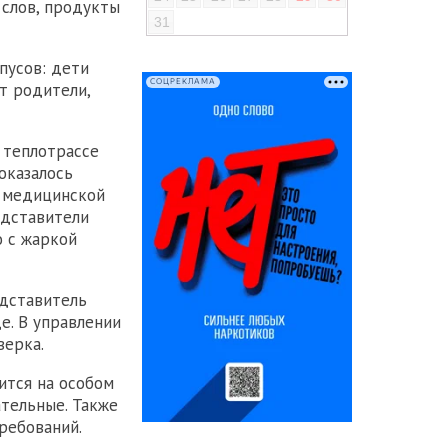
 слов, продукты
31
пусов: дети
СОЦРЕКЛАМА
т родители,
 теплотрассе
оказалось
а медицинской
едставители
о с жаркой
едставитель
е. В управлении
верка.
ится на особом
тельные. Также
ребований.