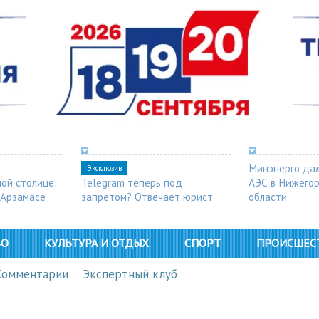
Минэнерго дал
Эксклюзив
ной столице:
Telegram теперь под
АЭС в Нижего
 Арзамасе
запретом? Отвечает юрист
области
ВО
КУЛЬТУРА И ОТДЫХ
СПОРТ
ПРОИСШЕС
Комментарии
Экспертный клуб