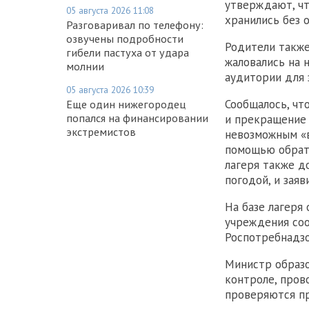
утверждают, чт
05 августа 2026 11:08
хранились без 
Разговаривал по телефону:
озвучены подробности
Родители также
гибели пастуха от удара
жаловались на 
молнии
аудитории для 
05 августа 2026 10:39
Сообщалось, чт
Еще один нижегородец
попался на финансировании
и прекращение 
экстремистов
невозможным «в
помощью обрати
лагеря также д
погодой, и заяв
На базе лагеря
учреждения соо
Роспотребнадзо
Министр образо
контроле, пров
проверяются пр