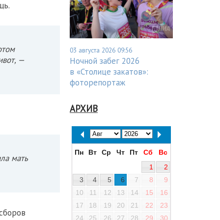
щь.
отом
03 августа 2026 09:56
ивот, —
Ночной забег 2026
в «Столице закатов»:
фоторепортаж
АРХИВ
Пн
Вт
Ср
Чт
Пт
Сб
Вс
ила мать
1
2
3
4
5
6
7
8
9
10
11
12
13
14
15
16
17
18
19
20
21
22
23
 сборов
24
25
26
27
28
29
30