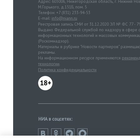
Адрес: 603006, Нижегородская область, г. Нижний Нов
М.Горького, д.151Б, пом. 5
Телефон: +7 (831) 233-94-53
E-mail:
info@niann.ru
Реестровая запись СМИ от 31.12.2020 ЭЛ № ФС 77 - 7
Выдано Федеральной службой по надзору в сфере с
информационных технологий и массовых коммуника
(Роскомнадзор).
Материалы в рубрике "Новости партнеров" размещаю
рекламы.
На информационном ресурсе применяются
рекоменд
технологии
.
Политика конфиденциальности
18+
НИА в соцсетях: