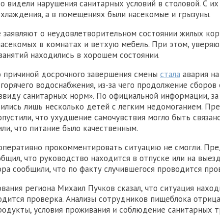
о видели нарушения санитарных условий в столовой. С их
охлаждения, а в помещениях были насекомые и грызуны.
 заявляют о неудовлетворительном состоянии жилых кор
насекомых в комнатах и ветхую мебель. При этом, уверяю
занятий находились в хорошем состоянии.
о причиной досрочного завершения смены
стала
авария на
горячего водоснабжения, из-за чего продолжение сборов 
виду санитарных норм». По официальной информации, з
лись лишь несколько детей с легким недомоганием. Пр
опустили, что ухудшение самочувствия могло быть связан
или, что питание было качественным.
 оперативно прокомментировать ситуацию не смогли. Пр
бщил, что руководство находится в отпуске или на выезд
ра сообщили, что по факту случившегося проводится про
вания региона Михаил Пучков сказал, что ситуация наход
одится проверка. Анализы сотрудников пищеблока отрица
одукты, условия проживания и соблюдение санитарных т