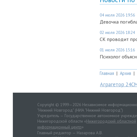
04 июля 2026 19:56
Девочка погибла
02 июля 2026 18:24
СК проводит про
01 июля 2026 15:16
Психолог объяс
Главная
|
Архив
|
Аграгетор 24С
Copyright © 1999—2026 Независимое информационно
"Нижний Новгород" (НИА "Нижний Новгород")
Учредитель — Государственное автономное учрежд
Нижегородской области «
Нижегородский областной
информационный центр
»
Главный редактор — Назарова А.В.