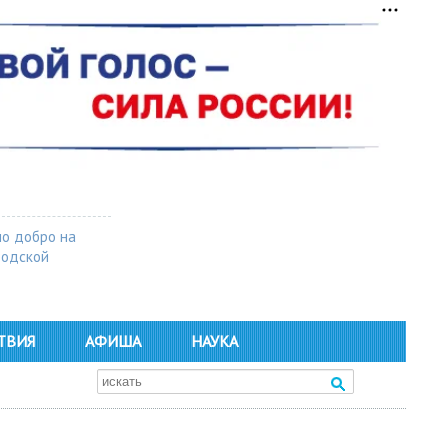
о добро на
родской
ТВИЯ
АФИША
НАУКА