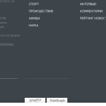
город. ул.
СПОРТ
ИНТЕРВЬЮ
ПРОИСШЕСТВИЯ
КОММЕНТАРИИ
9798.
АФИША
РЕЙТИНГ НОВОС
вязи,
НАУКА
ций
тся на правах
ательные