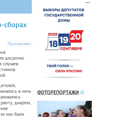
о-сборах
Происшествия
ров
ла досрочно
х случаев
стников
ой.
дителей,
началось в ночь
ФОТОРЕПОРТАЖИ
жаловались
 рвоту, диарею,
ение
из них были