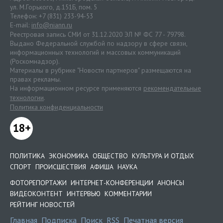
ул. М.Горького, д.151Б, пом. 5
Телефон: +7 (831) 233-94-53
E-mail:
info@niann.ru
Реестровая запись СМИ от 31.12.2020 ЭЛ № ФС 77 - 79798.
Выдано Федеральной службой по надзору в сфере связи,
информационных технологий и массовых коммуникаций
(Роскомнадзор).
Материалы в рубрике "Новости партнеров" размещаются на
правах рекламы.
На информационном ресурсе применяются
рекомендательные
технологии
.
Политика конфиденциальности
18+
ПОЛИТИКА
ЭКОНОМИКА
ОБЩЕСТВО
КУЛЬТУРА И ОТДЫХ
СПОРТ
ПРОИСШЕСТВИЯ
АФИША
НАУКА
ФОТОРЕПОРТАЖИ
ИНТЕРНЕТ-КОНФЕРЕНЦИИ
АНОНСЫ
ВИДЕОКОНТЕНТ
ИНТЕРВЬЮ
КОММЕНТАРИИ
РЕЙТИНГ НОВОСТЕЙ
Главная
Подписка
Поиск
RSS
Печатная версия