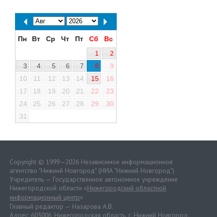
Пн
Вт
Ср
Чт
Пт
Сб
Вс
1
2
3
4
5
6
7
8
9
10
11
12
13
14
15
16
17
18
19
20
21
22
23
24
25
26
27
28
29
30
31
Copyright © 1999—2026 Независимое информационное
агентство "Нижний Новгород" (НИА "Нижний Новгород")
Учредитель — Государственное автономное учреждение
Нижегородской области «
Нижегородский областной
информационный центр
»
Главный редактор — Назарова А.В.
Адрес: 603006, Нижегородская область, г. Нижний Новгород.