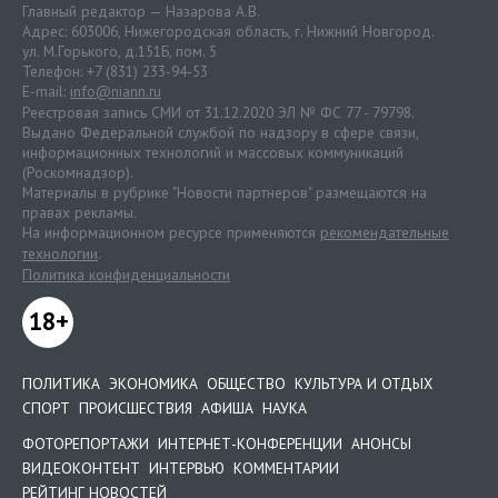
Главный редактор — Назарова А.В.
Адрес: 603006, Нижегородская область, г. Нижний Новгород.
ул. М.Горького, д.151Б, пом. 5
Телефон: +7 (831) 233-94-53
E-mail:
info@niann.ru
Реестровая запись СМИ от 31.12.2020 ЭЛ № ФС 77 - 79798.
Выдано Федеральной службой по надзору в сфере связи,
информационных технологий и массовых коммуникаций
(Роскомнадзор).
Материалы в рубрике "Новости партнеров" размещаются на
правах рекламы.
На информационном ресурсе применяются
рекомендательные
технологии
.
Политика конфиденциальности
18+
ПОЛИТИКА
ЭКОНОМИКА
ОБЩЕСТВО
КУЛЬТУРА И ОТДЫХ
СПОРТ
ПРОИСШЕСТВИЯ
АФИША
НАУКА
ФОТОРЕПОРТАЖИ
ИНТЕРНЕТ-КОНФЕРЕНЦИИ
АНОНСЫ
ВИДЕОКОНТЕНТ
ИНТЕРВЬЮ
КОММЕНТАРИИ
РЕЙТИНГ НОВОСТЕЙ