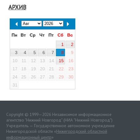
АРХИВ
Пн
Вт
Ср
Чт
Пт
Сб
Вс
1
2
3
4
5
6
7
8
9
10
11
12
13
14
15
16
17
18
19
20
21
22
23
24
25
26
27
28
29
30
31
Copyright © 1999—2026 Независимое информационное
агентство "Нижний Новгород" (НИА "Нижний Новгород")
Учредитель — Государственное автономное учреждение
Нижегородской области «
Нижегородский областной
информационный центр
»