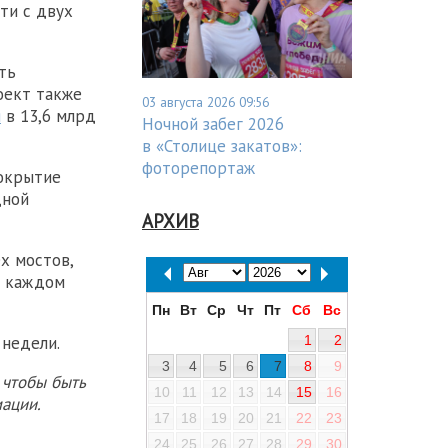
ти с двух
ть
оект также
03 августа 2026 09:56
я
в 13,6 млрд
Ночной забег 2026
в «Столице закатов»:
фоторепортаж
покрытие
дной
АРХИВ
х мостов,
а каждом
Пн
Вт
Ср
Чт
Пт
Сб
Вс
1
2
 недели.
3
4
5
6
7
8
9
 чтобы быть
10
11
12
13
14
15
16
ации.
17
18
19
20
21
22
23
24
25
26
27
28
29
30