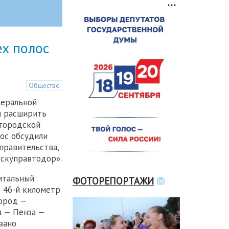
ех полос
Общество
деральной
я расширить
егородской
рос обсудили
правительства,
скуправтодор».
итальный
ФОТОРЕПОРТАЖИ
о 46-й километр
ород —
а — Пенза —
вано