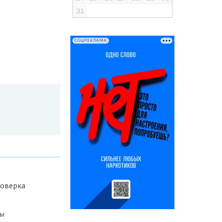
31
СОЦРЕКЛАМА
роверка
зы