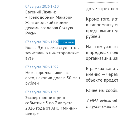
07 августа 2026 17:10
до четырех пол
Евгений Люлин:
«Преподобный Макарий
Кроме того, в 
Желтоводский своими
к капремонту е
делами создавал Святую
предполагает у
Русь»
рублей.
07 августа 2026 17:07
Эксклюзив
На этом участк
Более 9,6 тысячи студентов
в пределах пол
зачислили в нижегородские
вузы
организации. З
07 августа 2026 16:22
В рамках капит
Нижегородка лишилась
именно — через
авто, накопив долг в 30 млн
объекте предст
рублей
Ранее мы сообщ
07 августа 2026 16:13
Эксперт-мониторинг
У НИА «Нижний 
событий с 3 по 7 августа
в курсе главны
2026 года от АНО «Минин-
центр»