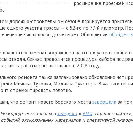
расширение проезжей час
ос.
этом дорожно-строительном сезоне планируется приступи
ще одного участка трассы — с 52-го по 77-й километр. Пр
величение числа полос до четырех. Обновление
обойдетс
е полностью заменят дорожное полотно и уложат новое 
осы отвода. Сейчас проводится процедура выбора подря
авершить работы рассчитывают в 2028 году.
ального ремонта также запланировано обновление четыре
 реки Миянка, Тутовка, Модан и Пукстерь. В частности, н
оит отремонтировать полотно.
али, что ремонт нового Борского моста
завершили
за три
Новгород» есть каналы в
Telegram
и
MAX
. Подписывайтесь,
х событий, эксклюзивных материалов и оперативной информ