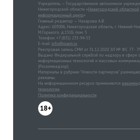
Учредитель — Государственное автономное учрежд
Нижегородской области «
Нижегородский областной
информационный центр
»
Главный редактор — Назарова А.В.
Адрес: 603006, Нижегородская область, г. Нижний Нов
М.Горького, д.151Б, пом. 5
Телефон: +7 (831) 233-94-53
E-mail:
info@niann.ru
Реестровая запись СМИ от 31.12.2020 ЭЛ № ФС 77 - 7
Выдано Федеральной службой по надзору в сфере с
информационных технологий и массовых коммуника
(Роскомнадзор).
Материалы в рубрике "Новости партнеров" размещаю
рекламы.
На информационном ресурсе применяются
рекоменд
технологии
.
Политика конфиденциальности
18+