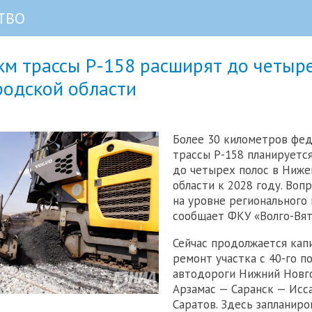
ТВО
км трассы Р-158 расширят до четыр
родской области
Более 30 километров фе
трассы Р-158 планируетс
до четырех полос в Ниж
области к 2028 году. Воп
на уровне регионального 
сообщает ФКУ «Волго-Вят
Сейчас продолжается кап
ремонт участка с 40-го п
автодороги Нижний Новг
Арзамас — Саранск — Исс
Саратов. Здесь запланиро