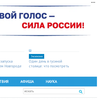
Эксклюзив
 запуска
Один день в гусиной
ем Новгороде
столице: что посмотреть
в Арзамасе
ТВИЯ
АФИША
НАУКА