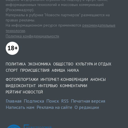
информационных технологий и массовых коммуникаций
(Роскомнадзор).
Материалы в рубрике "Новости партнеров" размещаются на
правах рекламы.
На информационном ресурсе применяются
рекомендательные
технологии
.
Политика конфиденциальности
18+
ПОЛИТИКА
ЭКОНОМИКА
ОБЩЕСТВО
КУЛЬТУРА И ОТДЫХ
СПОРТ
ПРОИСШЕСТВИЯ
АФИША
НАУКА
ФОТОРЕПОРТАЖИ
ИНТЕРНЕТ-КОНФЕРЕНЦИИ
АНОНСЫ
ВИДЕОКОНТЕНТ
ИНТЕРВЬЮ
КОММЕНТАРИИ
РЕЙТИНГ НОВОСТЕЙ
Главная
Подписка
Поиск
RSS
Печатная версия
Написать нам
Реклама на сайте
О редакции