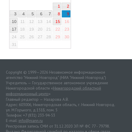
1
2
3
4
5
6
7
8
9
10
11
12
13
14
15
16
17
18
19
20
21
22
23
24
25
26
27
28
29
30
31
Copyright © 1999—2026 Независимое информационное
агентство "Нижний Новгород" (НИА "Нижний Новгород")
Учредитель — Государственное автономное учреждение
Нижегородской области «
Нижегородский областной
информационный центр
»
Главный редактор — Назарова А.В.
Адрес: 603006, Нижегородская область, г. Нижний Новгород.
ул. М.Горького, д.151Б, пом. 5
Телефон: +7 (831) 233-94-53
E-mail:
info@niann.ru
Реестровая запись СМИ от 31.12.2020 ЭЛ № ФС 77 - 79798.
Выдано Федеральной службой по надзору в сфере связи,