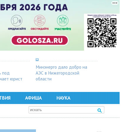
Минэнерго дало добро на
ь под
АЭС в Нижегородской
чает юрист
области
ТВИЯ
АФИША
НАУКА