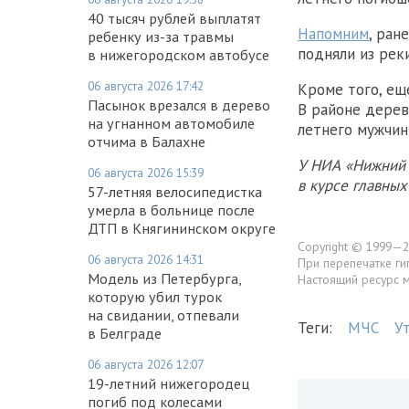
40 тысяч рублей выплатят
Напомним
, ран
ребенку из-за травмы
подняли из рек
в нижегородском автобусе
06 августа 2026 17:42
Кроме того, ещ
Пасынок врезался в дерево
В районе дерев
на угнанном автомобиле
летнего мужчин
отчима в Балахне
У НИА «Нижний 
06 августа 2026 15:39
в курсе главны
57-летняя велосипедистка
умерла в больнице после
ДТП в Княгининском округе
Copyright © 1999—2
06 августа 2026 14:31
При перепечатке ги
Модель из Петербурга,
Настоящий ресурс 
которую убил турок
на свидании, отпевали
Теги:
МЧС
У
в Белграде
06 августа 2026 12:07
19-летний нижегородец
погиб под колесами