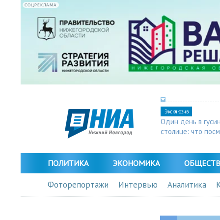
СОЦРЕКЛАМА
Эксклюзив
Один день в гуси
столице: что пос
в Арзамасе
ПОЛИТИКА
ЭКОНОМИКА
ОБЩЕСТ
Фоторепортажи
Интервью
Аналитика