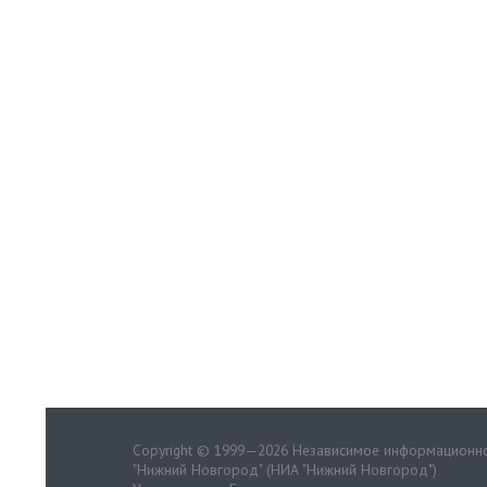
Copyright © 1999—2026 Независимое информационно
"Нижний Новгород" (НИА "Нижний Новгород")