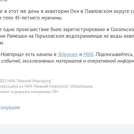
ее в этот же день в акватории Оки в Павловском округе 
и тело 45-летнего мужчины.
е одно происшествие было зарегистрировано в Сокольско
ни Рамешки на Горьковском водохранилище из воды извл
ы.
Новгород» есть каналы в
Telegram
и
MAX
. Подписывайтесь,
х событий, эксклюзивных материалов и оперативной информ
025 НИА "Нижний Новгород".
перссылка на НИА "Нижний Новгород" обязательна.
может содержать материалы 18+
тонувшие