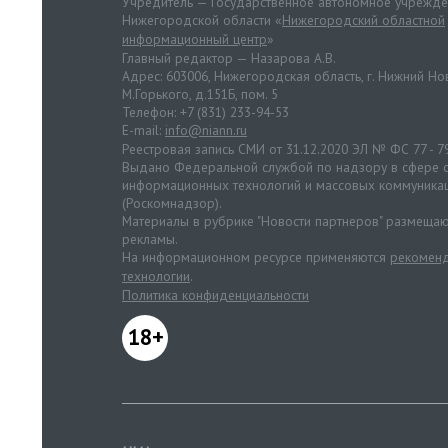
Учредитель — Государственное автономное учрежд
Нижегородской области «
Нижегородский областной
информационный центр
»
Главный редактор — Назарова А.В.
Адрес: 603006, Нижегородская область, г. Нижний Нов
М.Горького, д.151Б, пом. 5
Телефон: +7 (831) 233-94-53
E-mail:
info@niann.ru
Реестровая запись СМИ от 31.12.2020 ЭЛ № ФС 77 - 7
Выдано Федеральной службой по надзору в сфере с
информационных технологий и массовых коммуника
(Роскомнадзор).
Материалы в рубрике "Новости партнеров" размещаю
рекламы.
На информационном ресурсе применяются
рекоменд
технологии
.
Политика конфиденциальности
18+