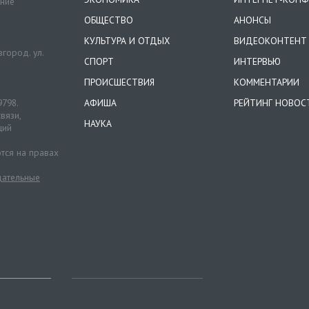
ение
ОБЩЕСТВО
АНОНСЫ
КУЛЬТУРА И ОТДЫХ
ВИДЕОКОНТЕНТ
город. ул.
СПОРТ
ИНТЕРВЬЮ
ПРОИСШЕСТВИЯ
КОММЕНТАРИИ
9798.
АФИША
РЕЙТИНГ НОВОС
вязи,
НАУКА
ций
тся на правах
ательные