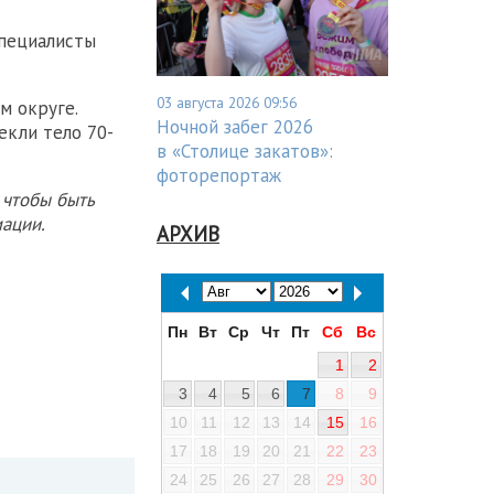
специалисты
03 августа 2026 09:56
м округе.
Ночной забег 2026
екли тело 70-
в «Столице закатов»:
фоторепортаж
 чтобы быть
ации.
АРХИВ
Пн
Вт
Ср
Чт
Пт
Сб
Вс
1
2
3
4
5
6
7
8
9
10
11
12
13
14
15
16
17
18
19
20
21
22
23
24
25
26
27
28
29
30