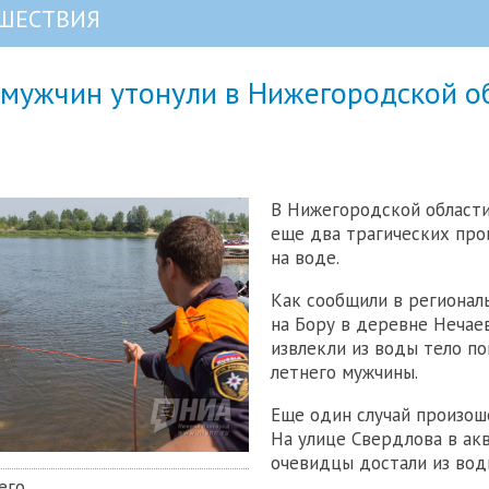
ШЕСТВИЯ
 мужчин утонули в Нижегородской о
В Нижегородской област
еще два трагических пр
на воде.
Как сообщили в регионал
на Бору в деревне Нечае
извлекли из воды тело по
летнего мужчины.
Еще один случай произоше
На улице Свердлова в ак
очевидцы достали из вод
его.