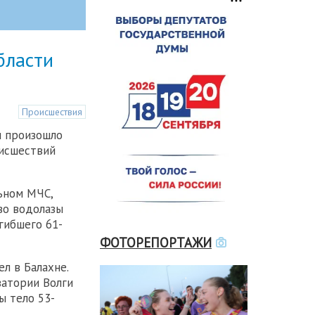
бласти
Происшествия
и произошло
оисшествий
ьном МЧС,
во водолазы
гибшего 61-
ФОТОРЕПОРТАЖИ
л в Балахне.
ватории Волги
ы тело 53-