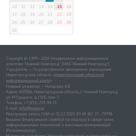
10
11
12
13
14
15
16
17
18
19
20
21
22
23
24
25
26
27
28
29
30
31
Copyright © 1999—2026 Независимое информационное
агентство "Нижний Новгород" (НИА "Нижний Новгород")
Учредитель — Государственное автономное учреждение
Нижегородской области «
Нижегородский областной
информационный центр
»
Главный редактор — Назарова А.В.
Адрес: 603006, Нижегородская область, г. Нижний Новгород.
ул. М.Горького, д.151Б, пом. 5
Телефон: +7 (831) 233-94-53
E-mail:
info@niann.ru
Реестровая запись СМИ от 31.12.2020 ЭЛ № ФС 77 - 79798.
Выдано Федеральной службой по надзору в сфере связи,
информационных технологий и массовых коммуникаций
(Роскомнадзор).
Материалы в рубрике "Новости партнеров" размещаются на