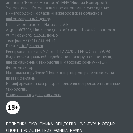
агентство "Нижний Новгород" (НИА "Нижний Новгород")
Учредитель — Государственное автономное учреждение
Нижегородской области «
Нижегородский областной
информационный центр
»
Главный редактор — Назарова А.В.
Адрес: 603006, Нижегородская область, г. Нижний Новгород.
ул. М.Горького, д.151Б, пом. 5
Телефон: +7 (831) 233-94-53
E-mail:
info@niann.ru
Реестровая запись СМИ от 31.12.2020 ЭЛ № ФС 77 - 79798.
Выдано Федеральной службой по надзору в сфере связи,
информационных технологий и массовых коммуникаций
(Роскомнадзор).
Материалы в рубрике "Новости партнеров" размещаются на
правах рекламы.
На информационном ресурсе применяются
рекомендательные
технологии
.
Политика конфиденциальности
18+
ПОЛИТИКА
ЭКОНОМИКА
ОБЩЕСТВО
КУЛЬТУРА И ОТДЫХ
СПОРТ
ПРОИСШЕСТВИЯ
АФИША
НАУКА