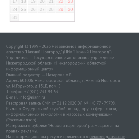
17
18
19
20
21
22
23
24
25
26
27
28
29
30
31
Copyright © 1999—2026 Независимое информационное
агентство "Нижний Новгород" (НИА "Нижний Новгород")
Учредитель — Государственное автономное учреждение
Нижегородской области «
Нижегородский областной
информационный центр
»
Главный редактор — Назарова А.В.
Адрес: 603006, Нижегородская область, г. Нижний Новгород.
ул. М.Горького, д.151Б, пом. 5
Телефон: +7 (831) 233-94-53
E-mail:
info@niann.ru
Реестровая запись СМИ от 31.12.2020 ЭЛ № ФС 77 - 79798.
Выдано Федеральной службой по надзору в сфере связи,
информационных технологий и массовых коммуникаций
(Роскомнадзор).
Материалы в рубрике "Новости партнеров" размещаются на
правах рекламы.
На информационном ресурсе применяются
рекомендательные