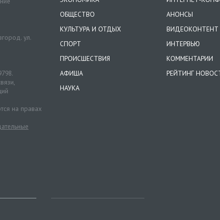
ение
ОБЩЕСТВО
АНОНСЫ
КУЛЬТУРА И ОТДЫХ
ВИДЕОКОНТЕНТ
город. ул.
СПОРТ
ИНТЕРВЬЮ
ПРОИСШЕСТВИЯ
КОММЕНТАРИИ
9798.
АФИША
РЕЙТИНГ НОВОС
вязи,
НАУКА
ций
тся на правах
ательные