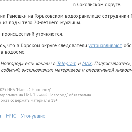
в Сокольском округе.
вни Рамешки на Горьковском водохранилище сотрудники
и из воды тело 70-летнего мужчины.
 происшествий уточняются.
сь, что в Борском округе следователи
устанавливают
обс
 в водоеме.
Новгород» есть каналы в
Telegram
и
MAX
. Подписывайтесь,
х событий, эксклюзивных материалов и оперативной информ
025 НИА "Нижний Новгород".
перссылка на НИА "Нижний Новгород" обязательна.
может содержать материалы 18+
ы
МЧС
Утонувшие