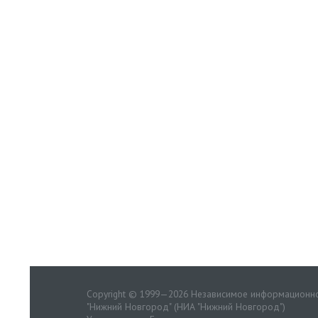
Copyright © 1999—2026 Независимое информационно
"Нижний Новгород" (НИА "Нижний Новгород")