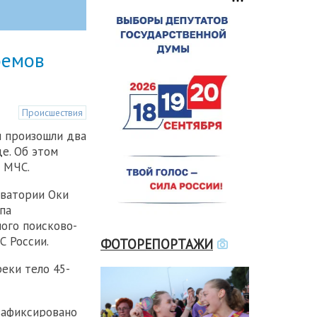
оемов
Происшествия
и произошли два
де. Об этом
 МЧС.
кватории Оки
па
ого поисково-
С России.
ФОТОРЕПОРТАЖИ
еки тело 45-
зафиксировано