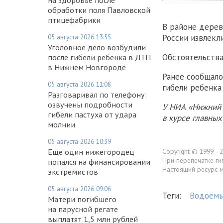
обработки поля Павловской
птицефабрики
В районе дере
России извлекл
05 августа 2026 13:55
Уголовное дело возбудили
Обстоятельства
после гибели ребенка в ДТП
в Нижнем Новгороде
Ранее сообщало
05 августа 2026 11:08
гибели ребенка
Разговаривал по телефону:
озвучены подробности
У НИА «Нижний 
гибели пастуха от удара
в курсе главны
молнии
05 августа 2026 10:39
Copyright © 1999—2
Еще один нижегородец
При перепечатке ги
попался на финансировании
Настоящий ресурс 
экстремистов
05 августа 2026 09:06
Теги:
Водоём
Матери погибшего
на парусной регате
выплатят 1,5 млн рублей