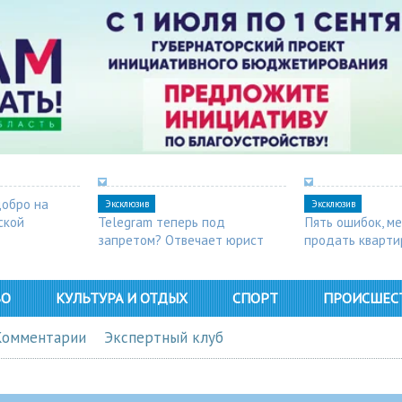
добро на
Эксклюзив
Эксклюзив
ской
Telegram теперь под
Пять ошибок, 
запретом? Отвечает юрист
продать кварти
ВО
КУЛЬТУРА И ОТДЫХ
СПОРТ
ПРОИСШЕС
Комментарии
Экспертный клуб