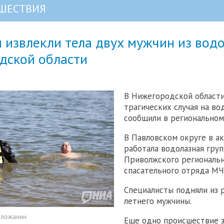
ШЕСТВИЯ
 извлекли тела двух мужчин из вод
дской области
В Нижегородской област
трагических случая на во
сообщили в региональном
В Павловском округе в а
работала водолазная груп
Приволжского региональн
спасательного отряда МЧ
Специалисты подняли из р
летнего мужчины.
оложанин
Еще одно происшествие 