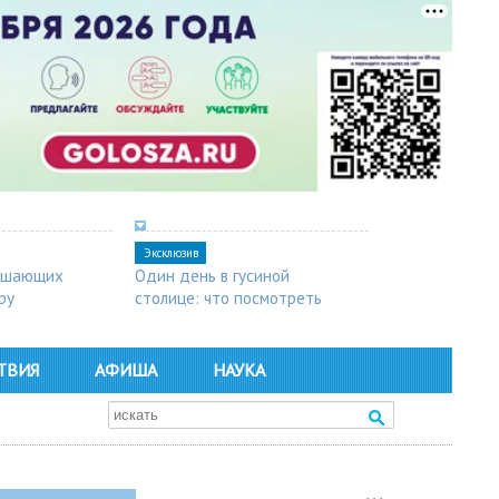
Эксклюзив
мешающих
Один день в гусиной
ру
столице: что посмотреть
в Арзамасе
ТВИЯ
АФИША
НАУКА