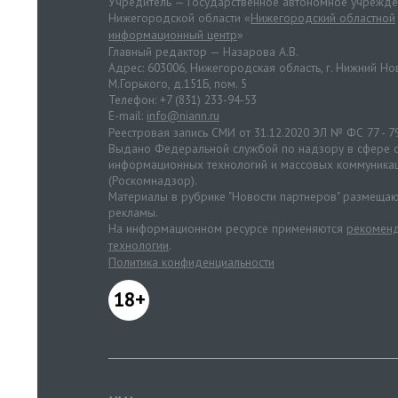
Учредитель — Государственное автономное учрежд
Нижегородской области «
Нижегородский областной
информационный центр
»
Главный редактор — Назарова А.В.
Адрес: 603006, Нижегородская область, г. Нижний Нов
М.Горького, д.151Б, пом. 5
Телефон: +7 (831) 233-94-53
E-mail:
info@niann.ru
Реестровая запись СМИ от 31.12.2020 ЭЛ № ФС 77 - 7
Выдано Федеральной службой по надзору в сфере с
информационных технологий и массовых коммуника
(Роскомнадзор).
Материалы в рубрике "Новости партнеров" размещаю
рекламы.
На информационном ресурсе применяются
рекоменд
технологии
.
Политика конфиденциальности
18+