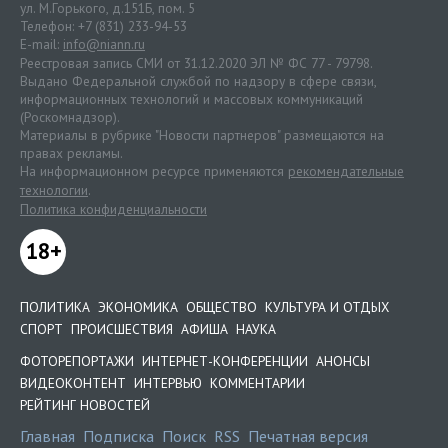
ул. М.Горького, д.151Б, пом. 5
Телефон: +7 (831) 233-94-53
E-mail:
info@niann.ru
Реестровая запись СМИ от 31.12.2020 ЭЛ № ФС 77 - 79798.
Выдано Федеральной службой по надзору в сфере связи,
информационных технологий и массовых коммуникаций
(Роскомнадзор).
Материалы в рубрике "Новости партнеров" размещаются на
правах рекламы.
На информационном ресурсе применяются
рекомендательные
технологии
.
Политика конфиденциальности
18+
ПОЛИТИКА
ЭКОНОМИКА
ОБЩЕСТВО
КУЛЬТУРА И ОТДЫХ
СПОРТ
ПРОИСШЕСТВИЯ
АФИША
НАУКА
ФОТОРЕПОРТАЖИ
ИНТЕРНЕТ-КОНФЕРЕНЦИИ
АНОНСЫ
ВИДЕОКОНТЕНТ
ИНТЕРВЬЮ
КОММЕНТАРИИ
РЕЙТИНГ НОВОСТЕЙ
Главная
Подписка
Поиск
RSS
Печатная версия