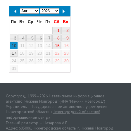
Пн
Вт
Ср
Чт
Пт
Сб
Вс
1
2
3
4
5
6
7
8
9
10
11
12
13
14
15
16
17
18
19
20
21
22
23
24
25
26
27
28
29
30
31
Copyright © 1999—2026 Независимое информационное
агентство "Нижний Новгород" (НИА "Нижний Новгород")
Учредитель — Государственное автономное учреждение
Нижегородской области «
Нижегородский областной
информационный центр
»
Главный редактор — Назарова А.В.
Адрес: 603006, Нижегородская область, г. Нижний Новгород.