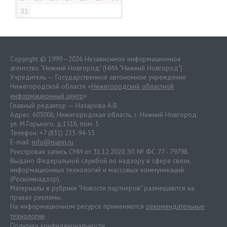
31
Copyright © 1999—2026 Независимое информационное
агентство "Нижний Новгород" (НИА "Нижний Новгород")
Учредитель — Государственное автономное учреждение
Нижегородской области «
Нижегородский областной
информационный центр
»
Главный редактор — Назарова А.В.
Адрес: 603006, Нижегородская область, г. Нижний Новгород.
ул. М.Горького, д.151Б, пом. 5
Телефон: +7 (831) 233-94-53
E-mail:
info@niann.ru
Реестровая запись СМИ от 31.12.2020 ЭЛ № ФС 77 - 79798.
Выдано Федеральной службой по надзору в сфере связи,
информационных технологий и массовых коммуникаций
(Роскомнадзор).
Материалы в рубрике "Новости партнеров" размещаются на
правах рекламы.
На информационном ресурсе применяются
рекомендательные
технологии
.
Политика конфиденциальности