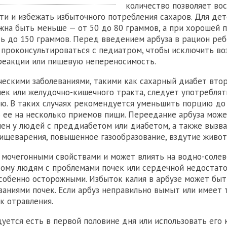
количество позволяет во
и и избежать избыточного потребления сахаров. Для де
жна быть меньше — от 50 до 80 граммов, а при хорошей 
ь до 150 граммов. Перед введением арбуза в рацион реб
проконсультироваться с педиатром, чтобы исключить в
реакции или пищевую непереносимость.
ескими заболеваниями, такими как сахарный диабет втор
чек или желудочно-кишечного тракта, следует употреблят
ю. В таких случаях рекомендуется уменьшить порцию до
 ее на несколько приемов пищи. Переедание арбуза мож
ен у людей с преддиабетом или диабетом, а также вызв
ищеварения, повышенное газообразование, вздутие живот
 мочегонными свойствами и может влиять на водно-солев
тому людям с проблемами почек или сердечной недостат
собенно осторожными. Избыток калия в арбузе может быт
ваниями почек. Если арбуз неправильно вымыт или имеет
к отравления.
уется есть в первой половине дня или использовать его 