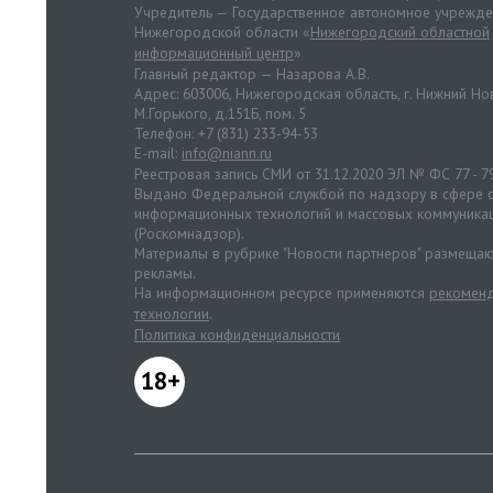
Учредитель — Государственное автономное учрежд
Нижегородской области «
Нижегородский областной
информационный центр
»
Главный редактор — Назарова А.В.
Адрес: 603006, Нижегородская область, г. Нижний Нов
М.Горького, д.151Б, пом. 5
Телефон: +7 (831) 233-94-53
E-mail:
info@niann.ru
Реестровая запись СМИ от 31.12.2020 ЭЛ № ФС 77 - 7
Выдано Федеральной службой по надзору в сфере с
информационных технологий и массовых коммуника
(Роскомнадзор).
Материалы в рубрике "Новости партнеров" размещаю
рекламы.
На информационном ресурсе применяются
рекоменд
технологии
.
Политика конфиденциальности
18+