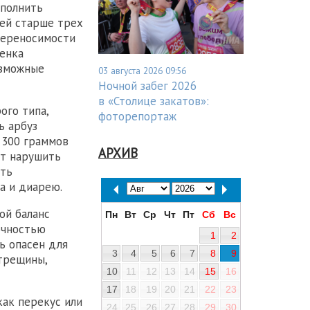
сполнить
тей старше трех
переносимости
енка
озможные
03 августа 2026 09:56
Ночной забег 2026
в «Столице закатов»:
ого типа,
фоторепортаж
ь арбуз
 300 граммов
АРХИВ
ет нарушить
ать
а и диарею.
ой баланс
Пн
Вт
Ср
Чт
Пт
Сб
Вс
очностью
1
2
ь опасен для
3
4
5
6
7
8
9
 трещины,
10
11
12
13
14
15
16
17
18
19
20
21
22
23
как перекус или
24
25
26
27
28
29
30