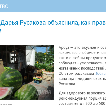
ТВО
Дарья Русакова объяснила, как пра
з
Арбуз — это вкусное и о
лакомство, любимое мног
как и с любым продуктом
соблюдать умеренность, 
негативных последствий 
Об этом рассказала
360.ru
кандидат медицинских н
Русакова.
Для здорового взрослого
рекомендуемая порция а
составляет от 300 до 500
оложанин