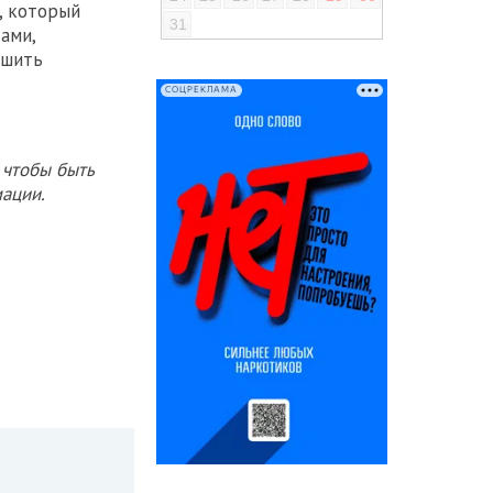
, который
31
ами,
ушить
СОЦРЕКЛАМА
 чтобы быть
ации.