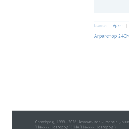
Главная
|
Архив
|
Аграгетор 24С
Copyright © 1999—2026 Независимое информационно
"Нижний Новгород" (НИА "Нижний Новгород")