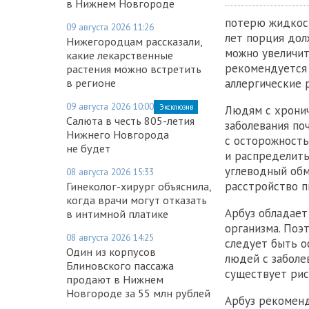
в Нижнем Новгороде
потерю жидкост
09 августа 2026 11:26
лет порция дол
Нижегородцам рассказали,
можно увеличит
какие лекарственные
рекомендуется 
растения можно встретить
в регионе
аллергические 
09 августа 2026 10:00
Эксклюзив
Людям с хронич
Салюта в честь 805-летия
заболевания по
Нижнего Новгорода
с осторожность
не будет
и распределить
углеводный обм
08 августа 2026 15:33
расстройство п
Гинеколог-хирург объяснила,
когда врачи могут отказать
Арбуз обладает
в интимной платике
организма. Поэ
08 августа 2026 14:25
следует быть о
Один из корпусов
людей с заболе
Блиновского пассажа
существует рис
продают в Нижнем
Новгороде за 55 млн рублей
Арбуз рекоменд