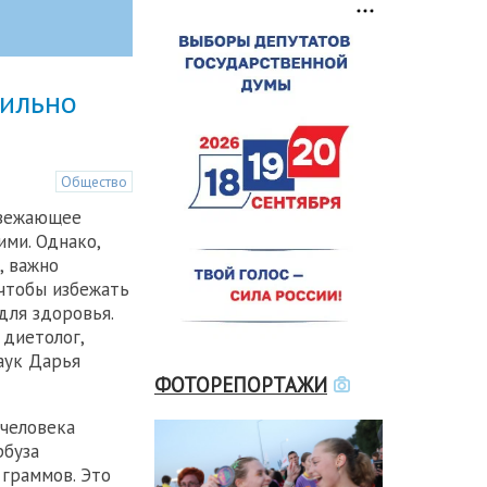
вильно
Общество
свежающее
ими. Однако,
, важно
чтобы избежать
для здоровья.
диетолог,
аук Дарья
ФОТОРЕПОРТАЖИ
 человека
рбуза
 граммов. Это