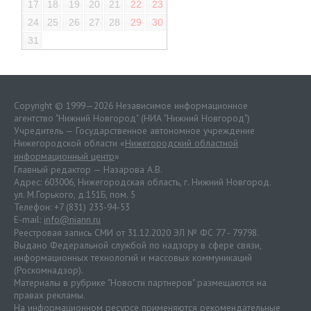
17
18
19
20
21
22
23
24
25
26
27
28
29
30
31
Copyright © 1999—2026 Независимое информационное
агентство "Нижний Новгород" (НИА "Нижний Новгород")
Учредитель — Государственное автономное учреждение
Нижегородской области «
Нижегородский областной
информационный центр
»
Главный редактор — Назарова А.В.
Адрес: 603006, Нижегородская область, г. Нижний Новгород.
ул. М.Горького, д.151Б, пом. 5
Телефон: +7 (831) 233-94-53
E-mail:
info@niann.ru
Реестровая запись СМИ от 31.12.2020 ЭЛ № ФС 77 - 79798.
Выдано Федеральной службой по надзору в сфере связи,
информационных технологий и массовых коммуникаций
(Роскомнадзор).
Материалы в рубрике "Новости партнеров" размещаются на
правах рекламы.
На информационном ресурсе применяются
рекомендательные