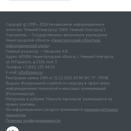
Copyright © 1999—2026 Независимое информационное
агентство "Нижний Новгород" (НИА "Нижний Новгород")
Учредитель — Государственное автономное учреждение
Нижегородской области «
Нижегородский областной
информационный центр
»
Главный редактор — Назарова А.В.
Адрес: 603006, Нижегородская область, г. Нижний Новгород.
ул. М.Горького, д.151Б, пом. 5
Телефон: +7 (831) 233-94-53
E-mail:
info@niann.ru
Реестровая запись СМИ от 31.12.2020 ЭЛ № ФС 77 - 79798.
Выдано Федеральной службой по надзору в сфере связи,
информационных технологий и массовых коммуникаций
(Роскомнадзор).
Материалы в рубрике "Новости партнеров" размещаются на
правах рекламы.
На информационном ресурсе применяются
рекомендательные
технологии
.
Политика конфиденциальности