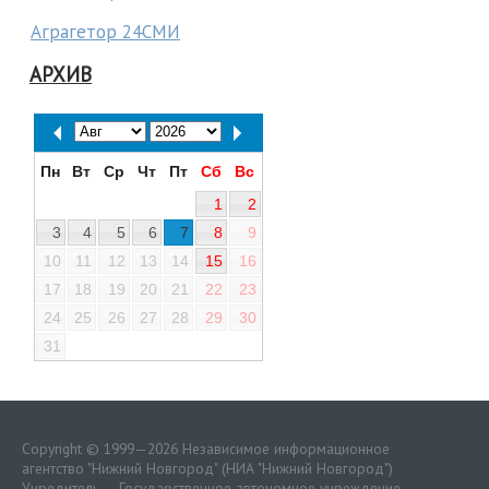
Аграгетор 24СМИ
АРХИВ
Пн
Вт
Ср
Чт
Пт
Сб
Вс
1
2
3
4
5
6
7
8
9
10
11
12
13
14
15
16
17
18
19
20
21
22
23
24
25
26
27
28
29
30
31
Copyright © 1999—2026 Независимое информационное
агентство "Нижний Новгород" (НИА "Нижний Новгород")
Учредитель — Государственное автономное учреждение