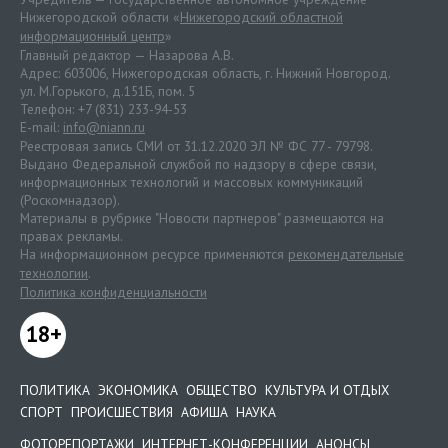
Нижегородской области «
Нижегородский областной
информационный центр
»
Главный редактор — Назарова А.В.
Адрес: 603006, Нижегородская область, г. Нижний Новгород.
ул. М.Горького, д.151Б, пом. 5
Телефон: +7 (831) 233-94-53
E-mail:
info@niann.ru
Реестровая запись СМИ от 31.12.2020 ЭЛ № ФС 77 - 79798.
Выдано Федеральной службой по надзору в сфере связи,
информационных технологий и массовых коммуникаций
(Роскомнадзор).
Материалы в рубрике "Новости партнеров" размещаются на
правах рекламы.
На информационном ресурсе применяются
рекомендательные
технологии
.
Политика конфиденциальности
18+
ПОЛИТИКА
ЭКОНОМИКА
ОБЩЕСТВО
КУЛЬТУРА И ОТДЫХ
СПОРТ
ПРОИСШЕСТВИЯ
АФИША
НАУКА
ФОТОРЕПОРТАЖИ
ИНТЕРНЕТ-КОНФЕРЕНЦИИ
АНОНСЫ