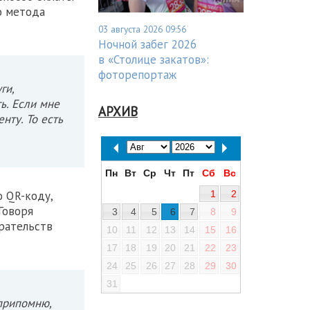
о метода
03 августа 2026 09:56
Ночной забег 2026
в «Столице закатов»:
фоторепортаж
ги,
ь. Если мне
АРХИВ
нту. То есть
Пн
Вт
Ср
Чт
Пт
Сб
Вс
1
2
о QR-коду,
Говоря
3
4
5
6
7
8
9
ирательств
10
11
12
13
14
15
16
17
18
19
20
21
22
23
24
25
26
27
28
29
30
31
 припомню,