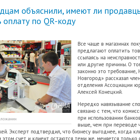
дцам объяснили, имеют ли продавц
 оплату по QR-коду
Все чаще в магазинах по
предлагают оплатить тов
ссылаясь на неисправнос
или другие причины. О то
законно это требование,
Новгород» рассказал чле
отделения Ассоциации ю
Алексей Конецкий.
Нередко навязывание спо
связано с тем, что комисс
при использовании банко
оложанин
выше, чем при переводе 
ей. Эксперт подтвердил, что бизнесу выгоднее, когда кл
и этом счет и клиент остаются теми же, меняется только 