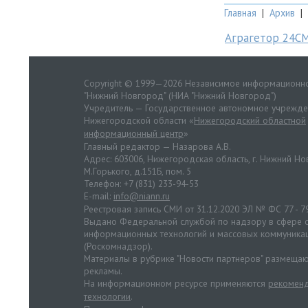
Главная
|
Архив
|
Аграгетор 24С
Copyright © 1999—2026 Независимое информационно
"Нижний Новгород" (НИА "Нижний Новгород")
Учредитель — Государственное автономное учрежд
Нижегородской области «
Нижегородский областной
информационный центр
»
Главный редактор — Назарова А.В.
Адрес: 603006, Нижегородская область, г. Нижний Нов
М.Горького, д.151Б, пом. 5
Телефон: +7 (831) 233-94-53
E-mail:
info@niann.ru
Реестровая запись СМИ от 31.12.2020 ЭЛ № ФС 77 - 7
Выдано Федеральной службой по надзору в сфере с
информационных технологий и массовых коммуника
(Роскомнадзор).
Материалы в рубрике "Новости партнеров" размещаю
рекламы.
На информационном ресурсе применяются
рекоменд
технологии
.