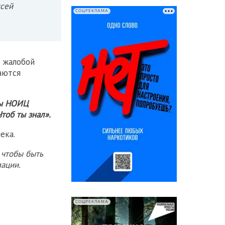
ксей
СОЦРЕКЛАМА
с жалобой
аются
пы НОИЦ
тоб ты знал».
ека.
 чтобы быть
ации.
СОЦРЕКЛАМА