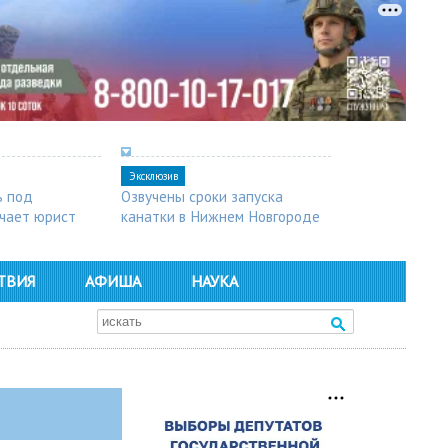
Эксклюзив
ь под
Озвучены сроки запуска
чает юрист
канатки в Нижнем Новгороде
ТВИЯ
АФИША
НАУКА