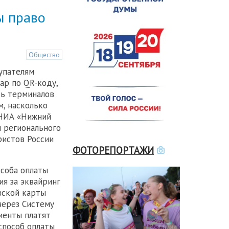
ы право
Общество
купателям
ар по QR-коду,
ть терминалов
м, насколько
 НИА «Нижний
н регионального
ристов России
ФОТОРЕПОРТАЖИ
соба оплаты
ия за эквайринг
вской карты
через Систему
иенты платят
способ оплаты