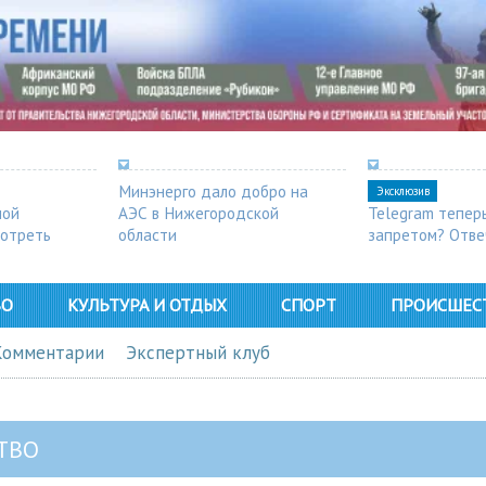
Минэнерго дало добро на
Эксклюзив
ной
АЭС в Нижегородской
Telegram тепер
мотреть
области
запретом? Отве
ВО
КУЛЬТУРА И ОТДЫХ
СПОРТ
ПРОИСШЕС
Комментарии
Экспертный клуб
ТВО