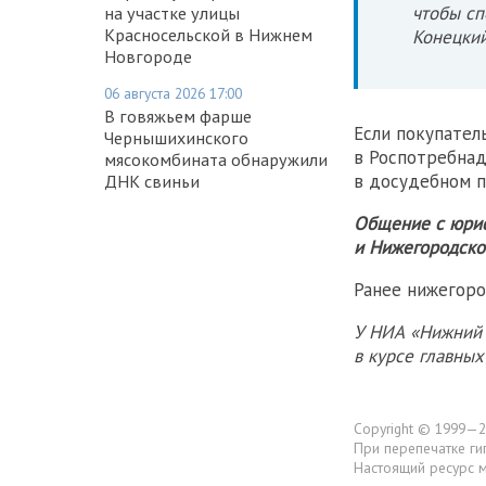
чтобы сп
на участке улицы
Красносельской в Нижнем
Конецкий
Новгороде
06 августа 2026 17:00
В говяжьем фарше
Если покупател
Чернышихинского
в Роспотребнад
мясокомбината обнаружили
в досудебном п
ДНК свиньи
Общение с юрис
и Нижегородско
Ранее нижегоро
У НИА «Нижний 
в курсе главны
Copyright © 1999—2
При перепечатке ги
Настоящий ресурс 