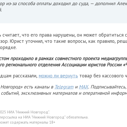
ор из‑за способа оплаты доходил до суда, — дополнил Але
.
ь считает, что его права нарушены, он может обратиться 
зор. Юрист уточнил, что такие вопросы, как правило, реш
орядке.
том проходило в рамках совместного проекта медиагруп
го регионального отделения Ассоциации юристов России «Ч
дцам рассказали,
можно ли вернуть
товар без кассового ч
Новгород» есть каналы в
Telegram
и
MAX
. Подписывайтесь,
х событий, эксклюзивных материалов и оперативной информ
025 НИА "Нижний Новгород".
перссылка на НИА "Нижний Новгород" обязательна.
может содержать материалы 18+