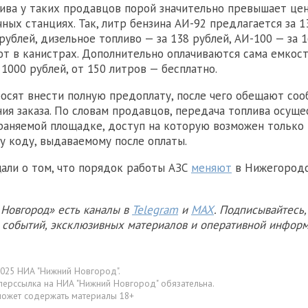
ива у таких продавцов порой значительно превышает це
ных станциях. Так, литр бензина АИ-92 предлагается за 1
рублей, дизельное топливо — за 138 рублей, АИ-100 — за 1
т в канистрах. Дополнительно оплачиваются сама емкост
1000 рублей, от 150 литров — бесплатно.
осят внести полную предоплату, после чего обещают со
ния заказа. По словам продавцов, передача топлива осуще
раняемой площадке, доступ на которую возможен только
у коду, выдаваемому после оплаты.
али о том, что порядок работы АЗС
меняют
в Нижегородс
Новгород» есть каналы в
Telegram
и
MAX
. Подписывайтесь,
х событий, эксклюзивных материалов и оперативной информ
025 НИА "Нижний Новгород".
перссылка на НИА "Нижний Новгород" обязательна.
может содержать материалы 18+