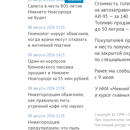
Стоимость топл
Салюта в честь 805-летия
на автозаправоч
Нижнего Новгорода
АИ-95 — за 140 
не будет
Топливо продаю
08 августа 2026 15:33
до 50 литров — 
Гинеколог-хирург объяснила,
когда врачи могут отказать
Покупателей пр
в интимной платике
и место получе
на закрытой ох
08 августа 2026 14:25
по специальном
Один из корпусов
Блиновского пассажа
Ранее мы сообщ
продают в Нижнем
с 9 июля.
Новгороде за 55 млн рублей
У НИА «Нижний 
08 августа 2026 13:38
Нижегородцам объяснили,
в курсе главны
как правильно пить
утренний кофе «по науке»
Copyright © 1999—2
08 августа 2026 12:28
При перепечатке ги
Нижегородцев
Настоящий ресурс 
предупредили, что пыль