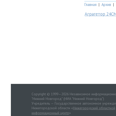
Главная
|
Архив
|
Аграгетор 24С
Copyright © 1999—2026 Независимое информационно
"Нижний Новгород" (НИА "Нижний Новгород")
Учредитель — Государственное автономное учрежд
Нижегородской области «
Нижегородский областной
информационный центр
»