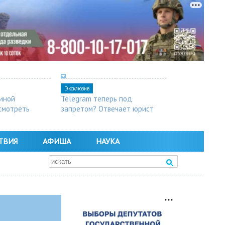
Эксклюзив
синой
Telegram теперь под
осмотреть
запретом? Отвечает юрист
ТВИЯ
АФИША
НАУКА