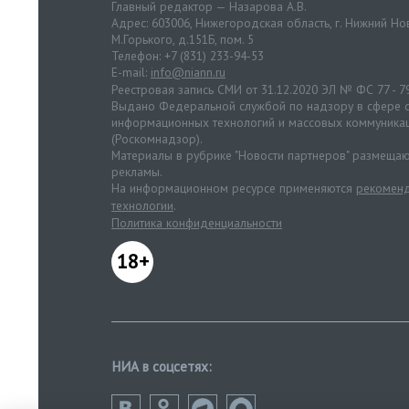
Главный редактор — Назарова А.В.
Адрес: 603006, Нижегородская область, г. Нижний Нов
М.Горького, д.151Б, пом. 5
Телефон: +7 (831) 233-94-53
E-mail:
info@niann.ru
Реестровая запись СМИ от 31.12.2020 ЭЛ № ФС 77 - 7
Выдано Федеральной службой по надзору в сфере с
информационных технологий и массовых коммуника
(Роскомнадзор).
Материалы в рубрике "Новости партнеров" размещаю
рекламы.
На информационном ресурсе применяются
рекоменд
технологии
.
Политика конфиденциальности
18+
НИА в соцсетях: