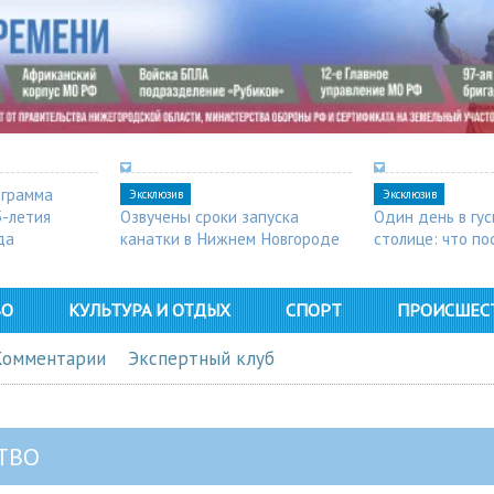
ограмма
Эксклюзив
Эксклюзив
5-летия
Озвучены сроки запуска
Один день в гу
да
канатки в Нижнем Новгороде
столице: что п
в Арзамасе
ВО
КУЛЬТУРА И ОТДЫХ
СПОРТ
ПРОИСШЕС
Комментарии
Экспертный клуб
ТВО