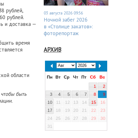
ны
38 рублей,
03 августа 2026 09:56
60 рублей.
Ночной забег 2026
ь и доставка —
в «Столице закатов»:
фоторепортаж
общить время
АРХИВ
ствляется
кой области
Пн
Вт
Ср
Чт
Пт
Сб
Вс
1
2
 чтобы быть
3
4
5
6
7
8
9
ации.
10
11
12
13
14
15
16
17
18
19
20
21
22
23
24
25
26
27
28
29
30
31