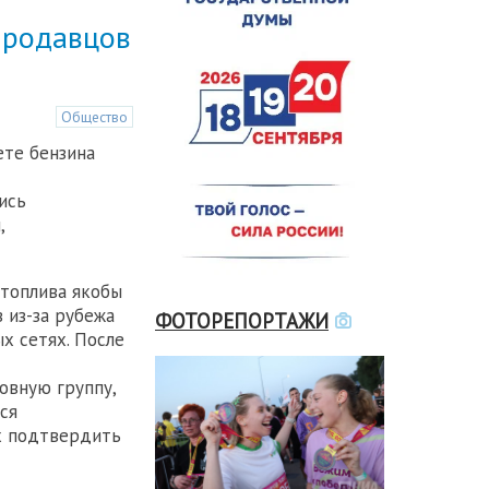
продавцов
Общество
ете бензина
ись
,
 топлива якобы
 из-за рубежа
ФОТОРЕПОРТАЖИ
х сетях. После
т
овную группу,
ся
х подтвердить