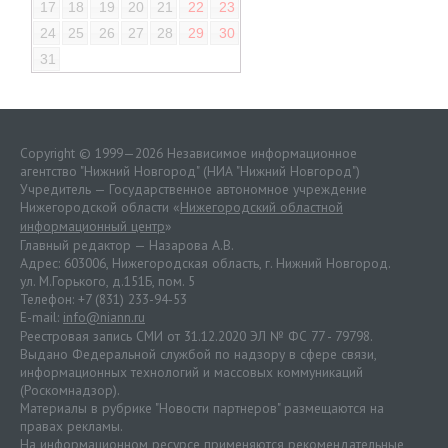
17
18
19
20
21
22
23
24
25
26
27
28
29
30
31
Copyright © 1999—2026 Независимое информационное
агентство "Нижний Новгород" (НИА "Нижний Новгород")
Учредитель — Государственное автономное учреждение
Нижегородской области «
Нижегородский областной
информационный центр
»
Главный редактор — Назарова А.В.
Адрес: 603006, Нижегородская область, г. Нижний Новгород.
ул. М.Горького, д.151Б, пом. 5
Телефон: +7 (831) 233-94-53
E-mail:
info@niann.ru
Реестровая запись СМИ от 31.12.2020 ЭЛ № ФС 77 - 79798.
Выдано Федеральной службой по надзору в сфере связи,
информационных технологий и массовых коммуникаций
(Роскомнадзор).
Материалы в рубрике "Новости партнеров" размещаются на
правах рекламы.
На информационном ресурсе применяются
рекомендательные