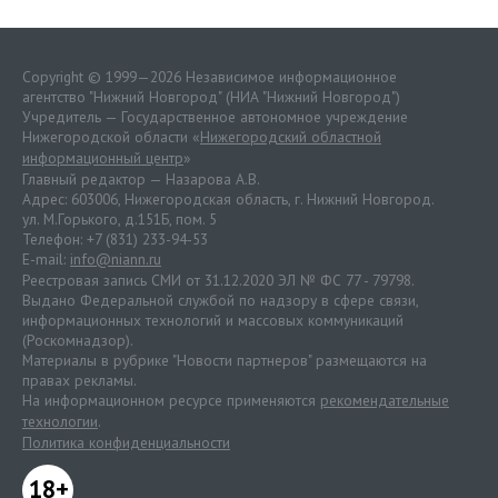
Copyright © 1999—2026 Независимое информационное
агентство "Нижний Новгород" (НИА "Нижний Новгород")
Учредитель — Государственное автономное учреждение
Нижегородской области «
Нижегородский областной
информационный центр
»
Главный редактор — Назарова А.В.
Адрес: 603006, Нижегородская область, г. Нижний Новгород.
ул. М.Горького, д.151Б, пом. 5
Телефон: +7 (831) 233-94-53
E-mail:
info@niann.ru
Реестровая запись СМИ от 31.12.2020 ЭЛ № ФС 77 - 79798.
Выдано Федеральной службой по надзору в сфере связи,
информационных технологий и массовых коммуникаций
(Роскомнадзор).
Материалы в рубрике "Новости партнеров" размещаются на
правах рекламы.
На информационном ресурсе применяются
рекомендательные
технологии
.
Политика конфиденциальности
18+