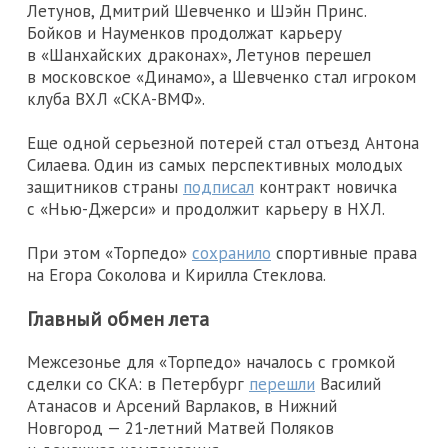
Летунов, Дмитрий Шевченко и Шэйн Принс.
Бойков и Науменков продолжат карьеру
в «Шанхайских драконах», Летунов перешел
в московское «Динамо», а Шевченко стал игроком
клуба ВХЛ «СКА-ВМФ».
Еще одной серьезной потерей стал отъезд Антона
Силаева. Один из самых перспективных молодых
защитников страны
подписал
контракт новичка
с «Нью-Джерси» и продолжит карьеру в НХЛ.
При этом «Торпедо»
сохранило
спортивные права
на Егора Соколова и Кирилла Стеклова.
Главный обмен лета
Межсезонье для «Торпедо» началось с громкой
сделки со СКА: в Петербург
перешли
Василий
Атанасов и Арсений Варлаков, в Нижний
Новгород — 21-летний Матвей Поляков