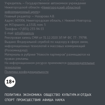
Учредитель — Государственное автономное учреждение
Нижегородской области «
Нижегородский областной
информационный центр
»
Главный редактор — Назарова А.В.
Адрес: 603006, Нижегородская область, г. Нижний Новгород.
ул. М.Горького, д.151Б, пом. 5
Телефон: +7 (831) 233-94-53
E-mail:
info@niann.ru
Реестровая запись СМИ от 31.12.2020 ЭЛ № ФС 77 - 79798.
Выдано Федеральной службой по надзору в сфере связи,
информационных технологий и массовых коммуникаций
(Роскомнадзор).
Материалы в рубрике "Новости партнеров" размещаются на
правах рекламы.
На информационном ресурсе применяются
рекомендательные
технологии
.
Политика конфиденциальности
18+
ПОЛИТИКА
ЭКОНОМИКА
ОБЩЕСТВО
КУЛЬТУРА И ОТДЫХ
СПОРТ
ПРОИСШЕСТВИЯ
АФИША
НАУКА