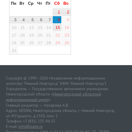
Пн
Вт
Ср
Чт
Пт
Сб
Вс
1
2
3
4
5
6
7
8
9
10
11
12
13
14
15
16
17
18
19
20
21
22
23
24
25
26
27
28
29
30
31
Copyright © 1999—2026 Независимое информационное
агентство "Нижний Новгород" (НИА "Нижний Новгород")
Учредитель — Государственное автономное учреждение
Нижегородской области «
Нижегородский областной
информационный центр
»
Главный редактор — Назарова А.В.
Адрес: 603006, Нижегородская область, г. Нижний Новгород.
ул. М.Горького, д.151Б, пом. 5
Телефон: +7 (831) 233-94-53
E-mail:
info@niann.ru