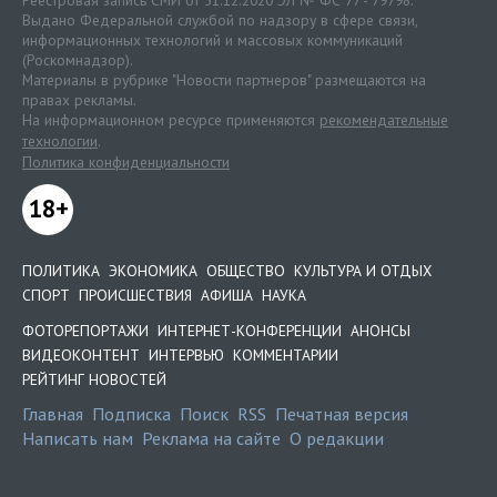
Реестровая запись СМИ от 31.12.2020 ЭЛ № ФС 77 - 79798.
Выдано Федеральной службой по надзору в сфере связи,
информационных технологий и массовых коммуникаций
(Роскомнадзор).
Материалы в рубрике "Новости партнеров" размещаются на
правах рекламы.
На информационном ресурсе применяются
рекомендательные
технологии
.
Политика конфиденциальности
18+
ПОЛИТИКА
ЭКОНОМИКА
ОБЩЕСТВО
КУЛЬТУРА И ОТДЫХ
СПОРТ
ПРОИСШЕСТВИЯ
АФИША
НАУКА
ФОТОРЕПОРТАЖИ
ИНТЕРНЕТ-КОНФЕРЕНЦИИ
АНОНСЫ
ВИДЕОКОНТЕНТ
ИНТЕРВЬЮ
КОММЕНТАРИИ
РЕЙТИНГ НОВОСТЕЙ
Главная
Подписка
Поиск
RSS
Печатная версия
Написать нам
Реклама на сайте
О редакции