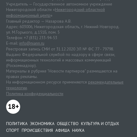
Учредитель — Государственное автономное учреждение
Нижегородской области «
Нижегородский областной
информационный центр
»
Главный редактор — Назарова А.В.
Адрес: 603006, Нижегородская область, г. Нижний Новгород.
ул. М.Горького, д.151Б, пом. 5
Телефон: +7 (831) 233-94-53
E-mail:
info@niann.ru
Реестровая запись СМИ от 31.12.2020 ЭЛ № ФС 77 - 79798.
Выдано Федеральной службой по надзору в сфере связи,
информационных технологий и массовых коммуникаций
(Роскомнадзор).
Материалы в рубрике "Новости партнеров" размещаются на
правах рекламы.
На информационном ресурсе применяются
рекомендательные
технологии
.
Политика конфиденциальности
18+
ПОЛИТИКА
ЭКОНОМИКА
ОБЩЕСТВО
КУЛЬТУРА И ОТДЫХ
СПОРТ
ПРОИСШЕСТВИЯ
АФИША
НАУКА