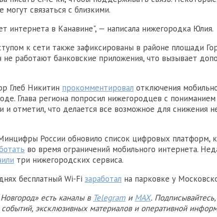
е могут связаться с близкими.
нет интернета в Канавине", — написала нижегородка Юлия.
тупом к сети также зафиксированы в районе площади Гор
н не работают банковские приложения, что вызывает доп
ор Глеб Никитин
прокомментировал
отключения мобильно
де. Глава региона попросил нижегородцев с пониманием
и и отметил, что делается все возможное для снижения н
Минцифры России обновило список цифровых платформ, 
ботать
во время ограничений мобильного интернета. Нед
чили
три нижегородских сервиса.
 днях бесплатный Wi-Fi
заработал
на парковке у Московско
Новгород» есть каналы в
Telegram
и
MAX
. Подписывайтесь,
х событий, эксклюзивных материалов и оперативной информ