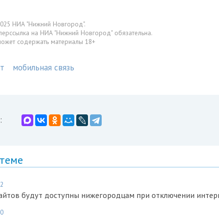
025 НИА "Нижний Новгород".
перссылка на НИА "Нижний Новгород" обязательна.
может содержать материалы 18+
т
мобильная связь
:
 теме
22
сайтов будут доступны нижегородцам при отключении интер
20