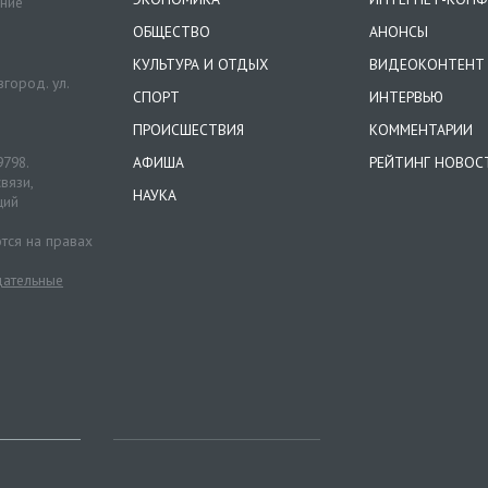
ение
ОБЩЕСТВО
АНОНСЫ
КУЛЬТУРА И ОТДЫХ
ВИДЕОКОНТЕНТ
город. ул.
СПОРТ
ИНТЕРВЬЮ
ПРОИСШЕСТВИЯ
КОММЕНТАРИИ
9798.
АФИША
РЕЙТИНГ НОВОС
вязи,
НАУКА
ций
тся на правах
ательные