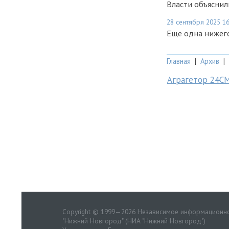
Власти объясни
28 сентября 2025 16
Еще одна нижего
Главная
|
Архив
|
Аграгетор 24С
Copyright © 1999—2026 Независимое информационно
"Нижний Новгород" (НИА "Нижний Новгород")