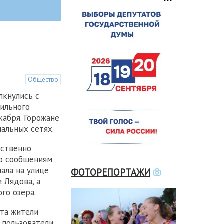
Общество
лкнулись с
ильного
кабря. Горожане
иальных сетях.
ественно
По сообщениям
пала на улице
ФОТОРЕПОРТАЖИ
 Лядова, а
го озера.
ета жители
 пользователи