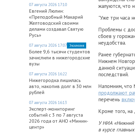
07 августа 2026 17:10
жалуются, что н
Евгений Люлин:
«Преподобный Макарий
"Уже три часа 
Желтоводский своими
делами создавал Святую
Проблемы с дос
Русь»
сбоев у горожа
неудобства.
07 августа 2026 17:07
Эксклюзив
Более 9,6 тысячи студентов
Ранее губернат
зачислили в нижегородские
Нижнем Новгоро
вузы
данной ситуаци
последствий.
07 августа 2026 16:22
Нижегородка лишилась
Напомним, что 
авто, накопив долг в 30 млн
рублей
продолжают ра
перечень
вклю
07 августа 2026 16:13
Эксперт-мониторинг
Кроме того, на
событий с 3 по 7 августа
2026 года от АНО «Минин-
У НИА «Нижний 
центр»
в курсе главны