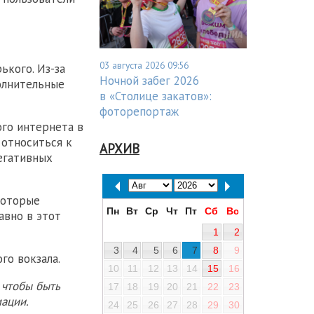
03 августа 2026 09:56
ького. Из-за
Ночной забег 2026
олнительные
в «Столице закатов»:
фоторепортаж
го интернета в
 относиться к
АРХИВ
егативных
которые
Пн
Вт
Ср
Чт
Пт
Сб
Вс
авно в этот
1
2
3
4
5
6
7
8
9
го вокзала.
10
11
12
13
14
15
16
 чтобы быть
17
18
19
20
21
22
23
ации.
24
25
26
27
28
29
30