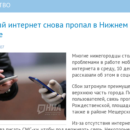
ТВО
й интернет снова пропал в Нижнем
е
:07
Многие нижегородцы сто
проблемами в работе моб
интернета в среду, 10 де
рассказали об этом в соц
Сбои затронули преимущ
верхнюю часть города. 
пользователей, связь про
Рождественской, площади
также в районе Мещерско
Из-за отсутствия интерн
а писать СМС-ки, чтобы поддерживать связь. Некоторые