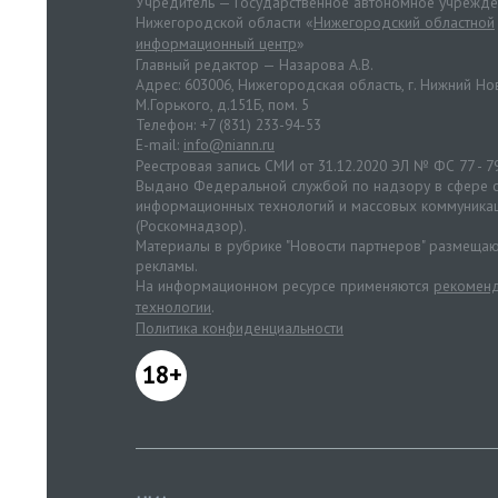
Учредитель — Государственное автономное учрежд
Нижегородской области «
Нижегородский областной
информационный центр
»
Главный редактор — Назарова А.В.
Адрес: 603006, Нижегородская область, г. Нижний Нов
М.Горького, д.151Б, пом. 5
Телефон: +7 (831) 233-94-53
E-mail:
info@niann.ru
Реестровая запись СМИ от 31.12.2020 ЭЛ № ФС 77 - 7
Выдано Федеральной службой по надзору в сфере с
информационных технологий и массовых коммуника
(Роскомнадзор).
Материалы в рубрике "Новости партнеров" размещаю
рекламы.
На информационном ресурсе применяются
рекоменд
технологии
.
Политика конфиденциальности
18+