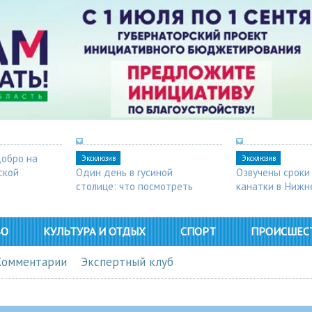
добро на
Эксклюзив
Эксклюзив
ской
Один день в гусиной
Озвучены сроки
столице: что посмотреть
канатки в Нижн
в Арзамасе
ВО
КУЛЬТУРА И ОТДЫХ
СПОРТ
ПРОИСШЕС
Комментарии
Экспертный клуб