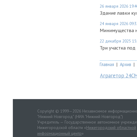
26 января 2026 19:4
Здание лавки ку
24 января 2026 09:3
Минимущества н
22 декабря 2025 15
Три участка под
Главная
|
Архив
|
Аграгетор 24С
Copyright © 1999—2026 Независимое информационно
"Нижний Новгород" (НИА "Нижний Новгород")
Учредитель — Государственное автономное учрежд
Нижегородской области «
Нижегородский областной
информационный центр
»