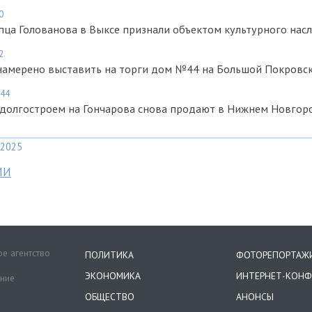
0
пца Голованова в Выксе признали объектом культурного нас
2
амерено выставить на торги дом №44 на Большой Покровс
:44
 долгостроем на Гончарова снова продают в Нижнем Новгор
2025
МИ
е агентство
ПОЛИТИКА
ФОТОРЕПОРТАЖ
ЭКОНОМИКА
ИНТЕРНЕТ-КОНФ
ение
ОБЩЕСТВО
АНОНСЫ