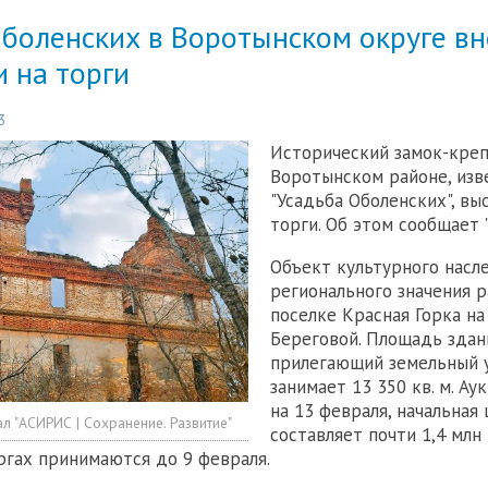
боленских в Воротынском округе вн
 на торги
3
Исторический замок-креп
Воротынском районе, изв
"Усадьба Оболенских", вы
торги. Об этом сообщает 
Объект культурного насл
регионального значения 
поселке Красная Горка на
Береговой. Площадь здани
прилегающий земельный 
занимает 13 350 кв. м. Ау
на 13 февраля, начальная 
л "АСИРИС | Сохранение. Развитие"
составляет почти 1,4 млн 
оргах принимаются до 9 февраля.