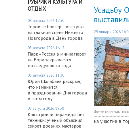
РУБРИКИ КУЛЬТУРА И
Усадьбу О
ОТДЫХ
выставили
08 августа 2026 17:50
Топовые блогеры выступят
29 января 2026 16:0
на главной сцене Нижнего
Новгорода в День города
08 августа 2026 16:15
Парк «Россия в миниатюре»
на Бору закрывается
до следующего года
08 августа 2026 11:30
Юрий Шалабаев раскрыл,
что изменится
в праздновании Дня города
в этом году
07 августа 2026 19:30
Фото:
телеграм-кана
Как строили пирамиды без
техники: ученый объяснил
на участие в т
секрет древних мастеров