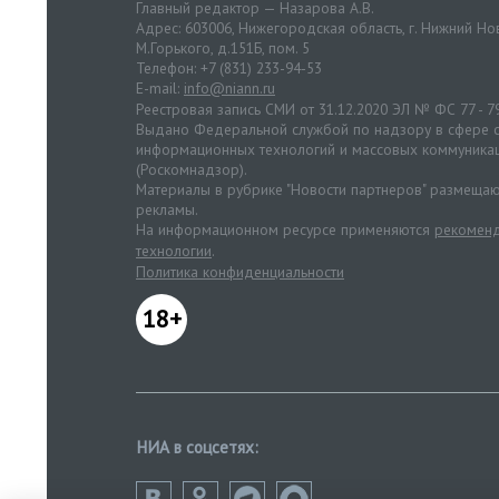
Главный редактор — Назарова А.В.
Адрес: 603006, Нижегородская область, г. Нижний Нов
М.Горького, д.151Б, пом. 5
Телефон: +7 (831) 233-94-53
E-mail:
info@niann.ru
Реестровая запись СМИ от 31.12.2020 ЭЛ № ФС 77 - 7
Выдано Федеральной службой по надзору в сфере с
информационных технологий и массовых коммуника
(Роскомнадзор).
Материалы в рубрике "Новости партнеров" размещаю
рекламы.
На информационном ресурсе применяются
рекоменд
технологии
.
Политика конфиденциальности
18+
НИА в соцсетях: