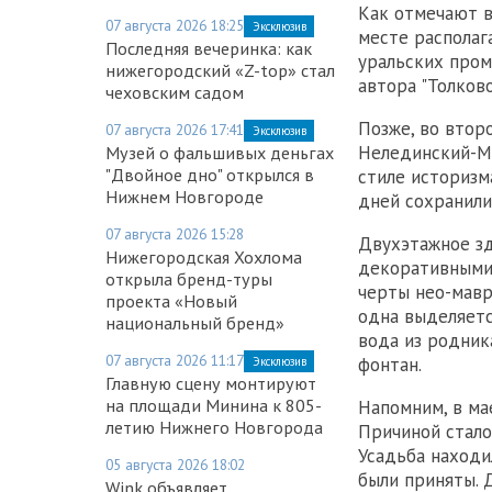
Как отмечают в
07 августа 2026 18:25
Эксклюзив
месте располаг
Последняя вечеринка: как
уральских пром
нижегородский «Z-top» стал
автора "Толково
чеховским садом
Позже, во втор
07 августа 2026 17:41
Эксклюзив
Нелединский-Ме
Музей о фальшивых деньгах
"Двойное дно" открылся в
стиле историзм
Нижнем Новгороде
дней сохранили
07 августа 2026 15:28
Двухэтажное зд
Нижегородская Хохлома
декоративными 
открыла бренд-туры
черты нео-мавр
проекта «Новый
одна выделяетс
национальный бренд»
вода из родник
07 августа 2026 11:17
фонтан.
Эксклюзив
Главную сцену монтируют
на площади Минина к 805-
Напомним, в ма
летию Нижнего Новгорода
Причиной стало
Усадьба находи
05 августа 2026 18:02
были приняты. 
Wink объявляет