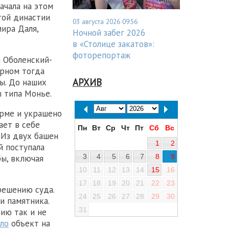
ачала на этом
той династии
03 августа 2026 09:56
ира Даля,
Ночной забег 2026
в «Столице закатов»:
фоторепортаж
н Оболенский-
ярном тогда
АРХИВ
ы. До наших
 типа Монье.
орме и украшено
ает в себе
Пн
Вт
Ср
Чт
Пт
Сб
Вс
 Из двух башен
1
2
й поступала
3
4
5
6
7
8
9
бы, включая
10
11
12
13
14
15
16
17
18
19
20
21
22
23
решению суда.
24
25
26
27
28
29
30
и памятника.
31
нию так и не
ло
объект на