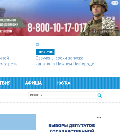
Эксклюзив
синой
Озвучены сроки запуска
осмотреть
канатки в Нижнем Новгороде
ТВИЯ
АФИША
НАУКА