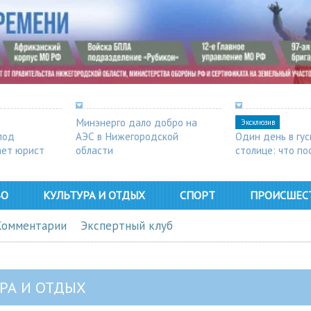
Минэнерго дало добро на
Эксклюзив
под
АЭС в Нижегородской
Один день в гу
ает юрист
области
столице: что п
в Арзамасе
ВО
КУЛЬТУРА И ОТДЫХ
СПОРТ
ПРОИСШЕС
Комментарии
Экспертный клуб
РА И ОТДЫХ