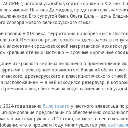
 "АСИРИС", история усадьбы уходит корнями в XIX век. Сн
алось имение Платона Демидова, представителя знамени
ышленников. Его супругой была Ольга Даль — дочь Владим
го словаря живого великорусского языка".
ой половине XIX века, территорию приобрел князь Плато
лецкий. Именно он решил возвести здесь замок в попул
а с элементами средневековой мавританской архитектур
сь крепкие стены и частично — арочные кирпичные своды
ание из красного кирпича выполнено в прямоугольной ф
фризами с рельефным орнаментом. Внешний облик сочет
итанского, древнерусского и классицистического стилей.
я расположением — в ней находился резервуар, в которы
а Гремячий ключ, обеспечивая водоснабжение всей усадь
е 2024 года здание
было изъято
у частного владельца по 
 игнорирование предписаний по обеспечению сохранност
лась в частных руках с 2017 года, но меры по её сохране
Добавим, что в прошлом году минимущество уже
выставля