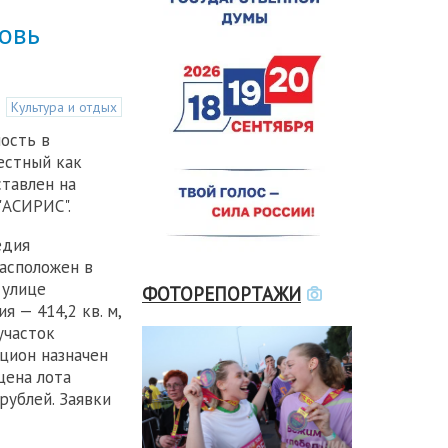
овь
Культура и отдых
ость в
естный как
ставлен на
"АСИРИС".
едия
расположен в
 улице
ФОТОРЕПОРТАЖИ
я — 414,2 кв. м,
участок
кцион назначен
цена лота
рублей. Заявки