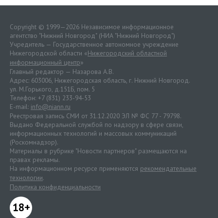
Copyright © 1999—2026 Независимое информационное
агентство "Нижний Новгород" (НИА "Нижний Новгород")
Учредитель — Государственное автономное учреждение
Нижегородской области «
Нижегородский областной
информационный центр
»
Главный редактор — Назарова А.В.
Адрес: 603006, Нижегородская область, г. Нижний Новгород.
ул. М.Горького, д.151Б, пом. 5
Телефон: +7 (831) 233-94-53
E-mail:
info@niann.ru
Реестровая запись СМИ от 31.12.2020 ЭЛ № ФС 77 - 79798.
Выдано Федеральной службой по надзору в сфере связи,
информационных технологий и массовых коммуникаций
(Роскомнадзор).
Материалы в рубрике "Новости партнеров" размещаются на
правах рекламы.
На информационном ресурсе применяются
рекомендательные
технологии
.
Политика конфиденциальности
18+