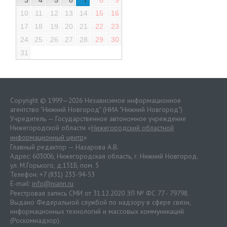
3
4
5
6
7
8
9
10
11
12
13
14
15
16
17
18
19
20
21
22
23
24
25
26
27
28
29
30
31
Copyright © 1999—2026 Независимое информационное
агентство "Нижний Новгород" (НИА "Нижний Новгород")
Учредитель — Государственное автономное учреждение
Нижегородской области «
Нижегородский областной
информационный центр
»
Главный редактор — Назарова А.В.
Адрес: 603006, Нижегородская область, г. Нижний Новгород.
ул. М.Горького, д.151Б, пом. 5
Телефон: +7 (831) 233-94-53
E-mail:
info@niann.ru
Реестровая запись СМИ от 31.12.2020 ЭЛ № ФС 77 - 79798.
Выдано Федеральной службой по надзору в сфере связи,
информационных технологий и массовых коммуникаций
(Роскомнадзор).