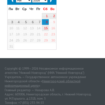
Пн
Вт
Ср
Чт
Пт
Сб
Вс
1
2
3
4
5
6
7
8
9
10
11
12
13
14
15
16
17
18
19
20
21
22
23
24
25
26
27
28
29
30
31
Copyright © 1999—2026 Независимое информационное
агентство "Нижний Новгород" (НИА "Нижний Новгород")
Учредитель — Государственное автономное учреждение
Нижегородской области «
Нижегородский областной
информационный центр
»
Главный редактор — Назарова А.В.
Адрес: 603006, Нижегородская область, г. Нижний Новгород.
ул. М.Горького, д.151Б, пом. 5
Телефон: +7 (831) 233-94-53