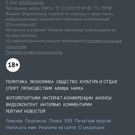
E-mail:
info@niann.ru
Реестровая запись СМИ от 31.12.2020 ЭЛ № ФС 77 - 79798.
Выдано Федеральной службой по надзору в сфере связи,
информационных технологий и массовых коммуникаций
(Роскомнадзор).
Материалы в рубрике "Новости партнеров" размещаются на
правах рекламы.
На информационном ресурсе применяются
рекомендательные
технологии
.
Политика конфиденциальности
18+
ПОЛИТИКА
ЭКОНОМИКА
ОБЩЕСТВО
КУЛЬТУРА И ОТДЫХ
СПОРТ
ПРОИСШЕСТВИЯ
АФИША
НАУКА
ФОТОРЕПОРТАЖИ
ИНТЕРНЕТ-КОНФЕРЕНЦИИ
АНОНСЫ
ВИДЕОКОНТЕНТ
ИНТЕРВЬЮ
КОММЕНТАРИИ
РЕЙТИНГ НОВОСТЕЙ
Главная
Подписка
Поиск
RSS
Печатная версия
Написать нам
Реклама на сайте
О редакции