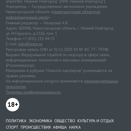
агентство "Нижний Новгород" (НИА "Нижний Новгород")
Учредитель — Государственное автономное учреждение
Нижегородской области «
Нижегородский областной
информационный центр
»
Главный редактор — Назарова А.В.
Адрес: 603006, Нижегородская область, г. Нижний Новгород.
ул. М.Горького, д.151Б, пом. 5
Телефон: +7 (831) 233-94-53
E-mail:
info@niann.ru
Реестровая запись СМИ от 31.12.2020 ЭЛ № ФС 77 - 79798.
Выдано Федеральной службой по надзору в сфере связи,
информационных технологий и массовых коммуникаций
(Роскомнадзор).
Материалы в рубрике "Новости партнеров" размещаются на
правах рекламы.
На информационном ресурсе применяются
рекомендательные
технологии
.
Политика конфиденциальности
18+
ПОЛИТИКА
ЭКОНОМИКА
ОБЩЕСТВО
КУЛЬТУРА И ОТДЫХ
СПОРТ
ПРОИСШЕСТВИЯ
АФИША
НАУКА