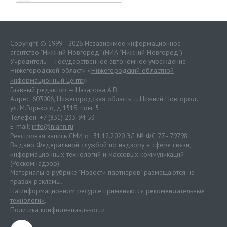
Copyright © 1999—2026 Независимое информационное
агентство "Нижний Новгород" (НИА "Нижний Новгород")
Учредитель — Государственное автономное учреждение
Нижегородской области «
Нижегородский областной
информационный центр
»
Главный редактор — Назарова А.В.
Адрес: 603006, Нижегородская область, г. Нижний Новгород.
ул. М.Горького, д.151Б, пом. 5
Телефон: +7 (831) 233-94-53
E-mail:
info@niann.ru
Реестровая запись СМИ от 31.12.2020 ЭЛ № ФС 77 - 79798.
Выдано Федеральной службой по надзору в сфере связи,
информационных технологий и массовых коммуникаций
(Роскомнадзор).
Материалы в рубрике "Новости партнеров" размещаются на
правах рекламы.
На информационном ресурсе применяются
рекомендательные
технологии
.
Политика конфиденциальности