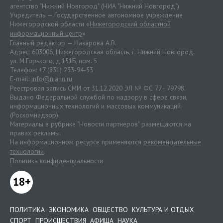
агентство "Нижний Новгород" (НИА "Нижний Новгород")
Учредитель — Государственное автономное учреждение
Нижегородской области «
Нижегородский областной
информационный центр
»
Главный редактор — Назарова А.В.
Адрес: 603006, Нижегородская область, г. Нижний Новгород.
ул. М.Горького, д.151Б, пом. 5
Телефон: +7 (831) 233-94-53
E-mail:
info@niann.ru
Реестровая запись СМИ от 31.12.2020 ЭЛ № ФС 77 - 79798.
Выдано Федеральной службой по надзору в сфере связи,
информационных технологий и массовых коммуникаций
(Роскомнадзор).
Материалы в рубрике "Новости партнеров" размещаются на
правах рекламы.
На информационном ресурсе применяются
рекомендательные
технологии
.
Политика конфиденциальности
18+
ПОЛИТИКА
ЭКОНОМИКА
ОБЩЕСТВО
КУЛЬТУРА И ОТДЫХ
СПОРТ
ПРОИСШЕСТВИЯ
АФИША
НАУКА