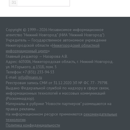
31
Copyright © 1999—2026 Независимое информационное
агентство "Нижний Новгород" (НИА "Нижний Новгород")
Учредитель — Государственное автономное учреждение
Нижегородской области «
Нижегородский областной
информационный центр
»
Главный редактор — Назарова А.В.
Адрес: 603006, Нижегородская область, г. Нижний Новгород.
ул. М.Горького, д.151Б, пом. 5
Телефон: +7 (831) 233-94-53
E-mail:
info@niann.ru
Реестровая запись СМИ от 31.12.2020 ЭЛ № ФС 77 - 79798.
Выдано Федеральной службой по надзору в сфере связи,
информационных технологий и массовых коммуникаций
(Роскомнадзор).
Материалы в рубрике "Новости партнеров" размещаются на
правах рекламы.
На информационном ресурсе применяются
рекомендательные
технологии
.
Политика конфиденциальности