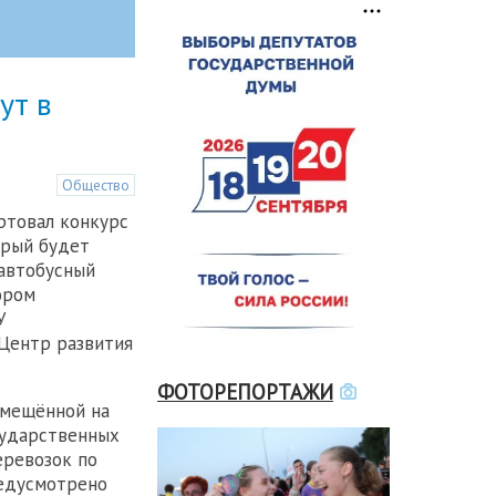
ут в
Общество
ртовал конкурс
орый будет
автобусный
ором
У
Центр развития
ФОТОРЕПОРТАЖИ
змещённой на
сударственных
еревозок по
едусмотрено