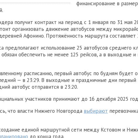
финансирование в размер
й.
дера получит контракт на период с 1 января по 31 мая 20
стоит организовать движение автобусов между микрорай
 деревней Афонино. Протяжённость маршрута составляет 2
са предполагают использование 25 автобусов среднего кл
 обязан обеспечить не менее 125 рейсов, а в выходные и
овленному расписанию, первый автобус по будням будет о
оследний — в 23:29. В выходные и праздничные дни первый
едний автобус отправится в 23:20.
нциальных участников принимают до 16 декабря 2025 год
сь, что власти Нижнего Новгорода
выбирают
перевозчика
 создание единой маршрутной сети между Кстовом и Ниж
планировано
до конца года.