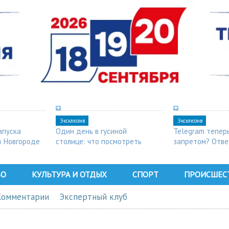
Эксклюзив
Эксклюзив
апуска
Один день в гусиной
Telegram тепер
м Новгороде
столице: что посмотреть
запретом? Отве
в Арзамасе
ВО
КУЛЬТУРА И ОТДЫХ
СПОРТ
ПРОИСШЕС
Комментарии
Экспертный клуб