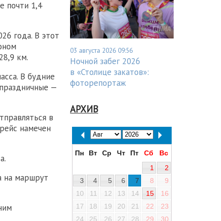
е почти 1,4
26 года. В этот
оном
03 августа 2026 09:56
8,9 км.
Ночной забег 2026
в «Столице закатов»:
асса. В будние
фоторепортаж
 праздничные —
АРХИВ
тправляться в
 рейс намечен
Пн
Вт
Ср
Чт
Пт
Сб
Вс
а.
1
2
 на маршрут
3
4
5
6
7
8
9
10
11
12
13
14
15
16
17
18
19
20
21
22
23
ним
24
25
26
27
28
29
30