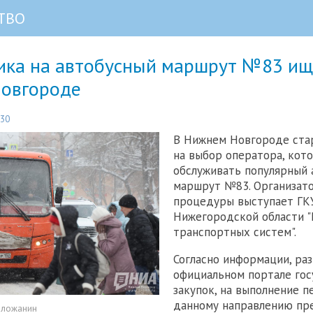
ТВО
ика на автобусный маршрут №83 ищ
овгороде
:30
В Нижнем Новгороде ста
на выбор оператора, кот
обслуживать популярный 
маршрут №83. Организат
процедуры выступает ГК
Нижегородской области "
транспортных систем".
Согласно информации, ра
официальном портале го
закупок, на выполнение п
данному направлению пр
оложанин