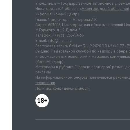
Учредитель — Государственное автономное учрежд
Нижегородской области «
Нижегородский областной
информационный центр
»
Главный редактор — Назарова А.В.
Адрес: 603006, Нижегородская область, г. Нижний Нов
М.Горького, д.151Б, пом. 5
Телефон: +7 (831) 233-94-53
E-mail:
info@niann.ru
Реестровая запись СМИ от 31.12.2020 ЭЛ № ФС 77 - 7
Выдано Федеральной службой по надзору в сфере с
информационных технологий и массовых коммуника
(Роскомнадзор).
Материалы в рубрике "Новости партнеров" размещаю
рекламы.
На информационном ресурсе применяются
рекоменд
технологии
.
Политика конфиденциальности
18+