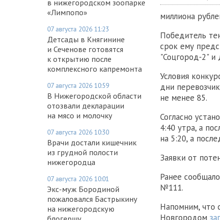
в нижегородском зоопарке
«Лимпопо»
миллиона рубле
07 августа 2026 11:23
Победитель тен
Детсады в Княгинине
срок ему пред
и Сеченове готовятся
"Соцгород-2" и
к открытию после
комплексного капремонта
Условия конкур
07 августа 2026 10:59
дни перевозчик
В Нижегородской области
не менее 85.
отозвали декларации
на мясо и молочку
Согласно устан
4:40 утра, а п
07 августа 2026 10:30
на 5:20, а посл
Врачи достали кишечник
из грудной полости
Заявки от поте
нижегородца
Ранее сообщало
07 августа 2026 10:01
№111.
Экс-муж Бородиной
пожаловался Бастрыкину
Напомним, что
на нижегородскую
Новгородом
за
блогершу