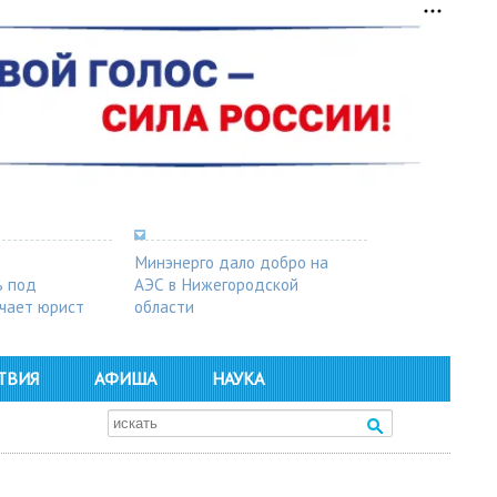
Минэнерго дало добро на
ь под
АЭС в Нижегородской
чает юрист
области
ТВИЯ
АФИША
НАУКА