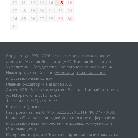
10
11
12
13
14
15
16
17
18
19
20
21
22
23
24
25
26
27
28
29
30
31
Copyright © 1999—2026 Независимое информационное
агентство "Нижний Новгород" (НИА "Нижний Новгород")
Учредитель — Государственное автономное учреждение
Нижегородской области «
Нижегородский областной
информационный центр
»
Главный редактор — Назарова А.В.
Адрес: 603006, Нижегородская область, г. Нижний Новгород.
ул. М.Горького, д.151Б, пом. 5
Телефон: +7 (831) 233-94-53
E-mail:
info@niann.ru
Реестровая запись СМИ от 31.12.2020 ЭЛ № ФС 77 - 79798.
Выдано Федеральной службой по надзору в сфере связи,
информационных технологий и массовых коммуникаций
(Роскомнадзор).
Материалы в рубрике "Новости партнеров" размещаются на