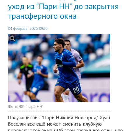
уход из "Пари НН" до закрытия
трансферного окна
04 февраля 2026 09:53
Фото:
ФК "Пари НН"
Полузащитник "Пари Нижний Новгород" Хуан
Боселли всё ещё может сменить клубную
прописку этой зимой. Об этом заявил его отец и по