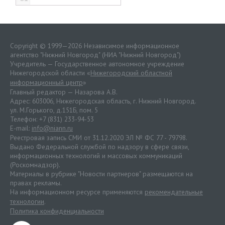
Copyright © 1999—2026 Независимое информационное
агентство "Нижний Новгород" (НИА "Нижний Новгород")
Учредитель — Государственное автономное учреждение
Нижегородской области «
Нижегородский областной
информационный центр
»
Главный редактор — Назарова А.В.
Адрес: 603006, Нижегородская область, г. Нижний Новгород.
ул. М.Горького, д.151Б, пом. 5
Телефон: +7 (831) 233-94-53
E-mail:
info@niann.ru
Реестровая запись СМИ от 31.12.2020 ЭЛ № ФС 77 - 79798.
Выдано Федеральной службой по надзору в сфере связи,
информационных технологий и массовых коммуникаций
(Роскомнадзор).
Материалы в рубрике "Новости партнеров" размещаются на
правах рекламы.
На информационном ресурсе применяются
рекомендательные
технологии
.
Политика конфиденциальности