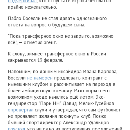
подчеркивал
, что отпускать игрока бесплатно
крайне нежелательно.
Пабло Боселли не стал давать однозначного
ответа на вопрос о будущем сына.
"Пока трансферное окно не закрыто, возможно
всё", — отметил агент.
К слову, зимнее трансферное окно в России
закрывается 19 февраля.
Напомним, по данным инсайдера Ивана Карпова,
Боселли
не намерен
продлевать контракт с
нынешним клубом и рассчитывает на переход в
более амбициозную команду. Разговоры о его
возможном уходе начались ещё летом. Экс-
гендиректор "Пари НН" Давид Мелик-Гусейнов
опровергал
слухи и утверждал, что сам футболист
не проявляет желания покинуть клуб. Позже
бывший спортдиректор Александр Удальцов
пояснял,
что ни одно из поступивших предложений