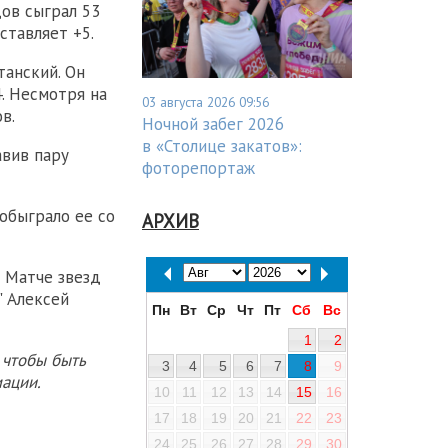
ов сыграл 53
ставляет +5.
анский. Он
4. Несмотря на
03 августа 2026 09:56
в.
Ночной забег 2026
в «Столице закатов»:
авив пару
фоторепортаж
обыграло ее со
АРХИВ
 Матче звезд
" Алексей
Пн
Вт
Ср
Чт
Пт
Сб
Вс
1
2
 чтобы быть
3
4
5
6
7
8
9
ации.
10
11
12
13
14
15
16
17
18
19
20
21
22
23
24
25
26
27
28
29
30