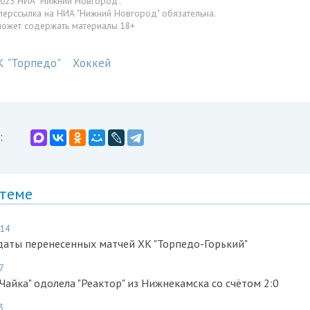
025 НИА "Нижний Новгород".
перссылка на НИА "Нижний Новгород" обязательна.
может содержать материалы 18+
К "Торпедо"
Хоккей
:
 теме
:14
даты перенесенных матчей ХК "Торпедо-Горький"
7
Чайка" одолела "Реактор" из Нижнекамска со счётом 2:0
3