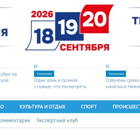
добро на
Эксклюзив
Эксклюзив
ской
Один день в гусиной
Озвучены сроки
столице: что посмотреть
канатки в Нижн
в Арзамасе
ВО
КУЛЬТУРА И ОТДЫХ
СПОРТ
ПРОИСШЕС
Комментарии
Экспертный клуб