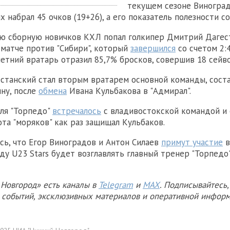
текущем сезоне Виноград
х набрал 45 очков (19+26), а его показатель полезности со
ю сборную новичков КХЛ попал голкипер Дмитрий Дагест
матче против "Сибири", который
завершился
со счетом 2:
летний вратарь отразил 85,7% бросков, совершив 18 сейво
станский стал вторым вратарем основной команды, сост
ну, после
обмена
Ивана Кульбакова в "Адмирал".
аля "Торпедо"
встречалось
с владивостокской командой и 
ота "моряков" как раз защищал Кульбаков.
сь, что Егор Виноградов и Антон Силаев
примут участие
в
нду U23 Stars будет возглавлять главный тренер "Торпедо
Новгород» есть каналы в
Telegram
и
MAX
. Подписывайтесь,
х событий, эксклюзивных материалов и оперативной информ