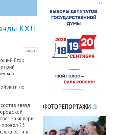
манды КХЛ
Спорт
ающий Егор
митрий
чены в
ой лиги по
 состав звезд
ФОТОРЕПОРТАЖИ
городской
ас". За январь
, провел 23
 сложности в