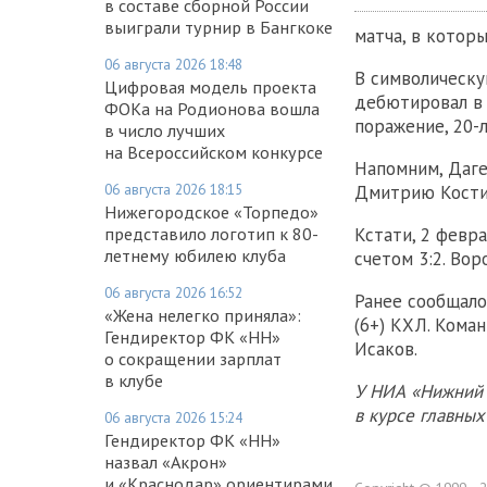
в составе сборной России
выиграли турнир в Бангкоке
матча, в которы
06 августа 2026 18:48
В символическу
Цифровая модель проекта
дебютировал в 
ФОКа на Родионова вошла
поражение, 20-
в число лучших
на Всероссийском конкурсе
Напомним, Даге
06 августа 2026 18:15
Дмитрию Кости
Нижегородское «Торпедо»
представило логотип к 80-
Кстати, 2 февр
летнему юбилею клуба
счетом 3:2. Вор
06 августа 2026 16:52
Ранее сообщало
«Жена нелегко приняла»:
(6+) КХЛ. Кома
Гендиректор ФК «НН»
Исаков.
о сокращении зарплат
в клубе
У НИА «Нижний 
в курсе главны
06 августа 2026 15:24
Гендиректор ФК «НН»
назвал «Акрон»
и «Краснодар» ориентирами