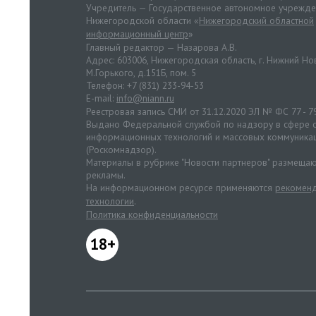
Учредитель — Государственное автономное учрежд
Нижегородской области «
Нижегородский областной
информационный центр
»
Главный редактор — Назарова А.В.
Адрес: 603006, Нижегородская область, г. Нижний Нов
М.Горького, д.151Б, пом. 5
Телефон: +7 (831) 233-94-53
E-mail:
info@niann.ru
Реестровая запись СМИ от 31.12.2020 ЭЛ № ФС 77 - 7
Выдано Федеральной службой по надзору в сфере с
информационных технологий и массовых коммуника
(Роскомнадзор).
Материалы в рубрике "Новости партнеров" размещаю
рекламы.
На информационном ресурсе применяются
рекоменд
технологии
.
Политика конфиденциальности
18+