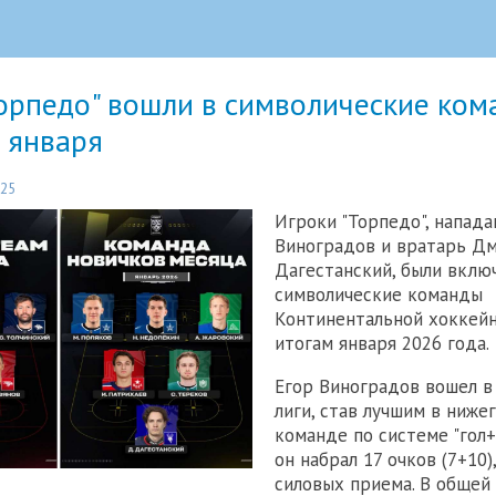
Торпедо" вошли в символические ко
 января
:25
Игроки "Торпедо", напад
Виноградов и вратарь Д
Дагестанский, были вклю
символические команды
Континентальной хоккейн
итогам января 2026 года.
Егор Виноградов вошел в
лиги, став лучшим в ниже
команде по системе "гол+п
он набрал 17 очков (7+10)
силовых приема. В общей