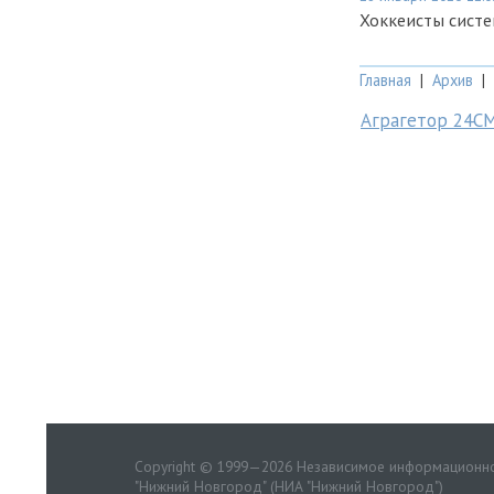
Хоккеисты сист
Главная
|
Архив
|
Аграгетор 24С
Copyright © 1999—2026 Независимое информационно
"Нижний Новгород" (НИА "Нижний Новгород")