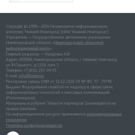
Copyright © 1999—2026 Независимое информационное
агентство "Нижний Новгород" (НИА "Нижний Новгород")
Учредитель — Государственное автономное учреждение
Нижегородской области «
Нижегородский областной
информационный центр
»
Главный редактор — Назарова А.В.
Адрес: 603006, Нижегородская область, г. Нижний Новгород.
ул. М.Горького, д.151Б, пом. 5
Телефон: +7 (831) 233-94-53
E-mail:
info@niann.ru
Реестровая запись СМИ от 31.12.2020 ЭЛ № ФС 77 - 79798.
Выдано Федеральной службой по надзору в сфере связи,
информационных технологий и массовых коммуникаций
(Роскомнадзор).
Материалы в рубрике "Новости партнеров" размещаются на
правах рекламы.
На информационном ресурсе применяются
рекомендательные
технологии
.
Политика конфиденциальности