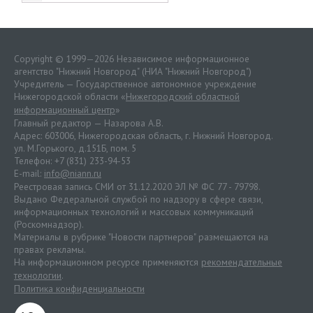
Copyright © 1999—2026 Независимое информационное
агентство "Нижний Новгород" (НИА "Нижний Новгород")
Учредитель — Государственное автономное учреждение
Нижегородской области «
Нижегородский областной
информационный центр
»
Главный редактор — Назарова А.В.
Адрес: 603006, Нижегородская область, г. Нижний Новгород.
ул. М.Горького, д.151Б, пом. 5
Телефон: +7 (831) 233-94-53
E-mail:
info@niann.ru
Реестровая запись СМИ от 31.12.2020 ЭЛ № ФС 77 - 79798.
Выдано Федеральной службой по надзору в сфере связи,
информационных технологий и массовых коммуникаций
(Роскомнадзор).
Материалы в рубрике "Новости партнеров" размещаются на
правах рекламы.
На информационном ресурсе применяются
рекомендательные
технологии
.
Политика конфиденциальности