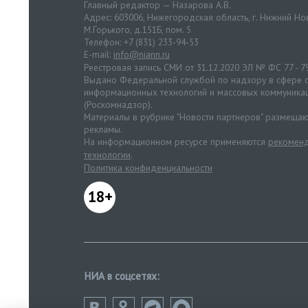
Главный редактор — Назарова А.В.
Адрес: 603006, Нижегородская область, г. Нижний Нов
М.Горького, д.151Б, пом. 5
Телефон: +7 (831) 233-94-53
E-mail:
info@niann.ru
Реестровая запись СМИ от 31.12.2020 ЭЛ № ФС 77 - 7
Выдано Федеральной службой по надзору в сфере с
информационных технологий и массовых коммуника
(Роскомнадзор).
Материалы в рубрике "Новости партнеров" размещаю
рекламы.
На информационном ресурсе применяются
рекоменд
технологии
.
Политика конфиденциальности
18+
НИА в соцсетях: