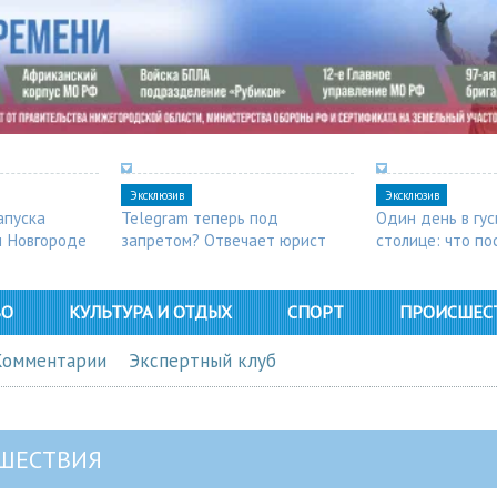
Эксклюзив
Эксклюзив
апуска
Telegram теперь под
Один день в гу
м Новгороде
запретом? Отвечает юрист
столице: что п
в Арзамасе
ВО
КУЛЬТУРА И ОТДЫХ
СПОРТ
ПРОИСШЕС
Комментарии
Экспертный клуб
ШЕСТВИЯ