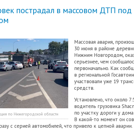
овек пострадал в массовом ДТП по
ом
Массовая авария, произо
30 июня в районе деревн
Нижним Новгородом, ока
серьезнее, чем сообщало
первоначально. Как сооб
в региональной Госавтои
участвовали уже 19 тран
средств.
Установлено, что около 7:
водитель грузовика Sha
по участку дороги у дома
кция по Нижегородской области
В какой-то момент он со
разу с серией автомобилей, что привело к цепной аварии.