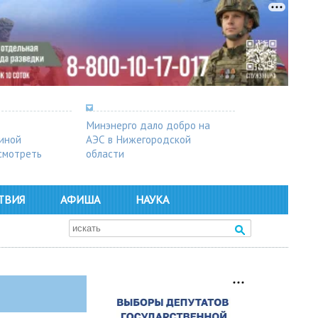
Минэнерго дало добро на
синой
АЭС в Нижегородской
осмотреть
области
ТВИЯ
АФИША
НАУКА