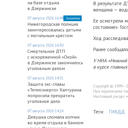
на базе отдыха
В результате Д
в Дзержинске
женщина — води
07 августа 2026 16:49
Эксклюзив
Ее осмотрели м
Нижегородская полиция
состояние». Гос
заинтересовалась детьми
с могильным крестом
Ход расследов
07 августа 2026 16:30
Ранее сообщало
Смертельное ДТП
с искореженной «Окой»
У НИА «Нижний 
в Дзержинске закончилось
в курсе главны
уголовным делом
07 августа 2026 14:51
Защита экс-главы
Copyright © 1999—2
«Теплоэнерго» Халтурина
При перепечатке ги
попросила прекратить
Настоящий ресурс 
уголовное дело
07 августа 2026 14:24
Теги:
ГИБДД
Девушка сломала копчик
во время отдыха в банном