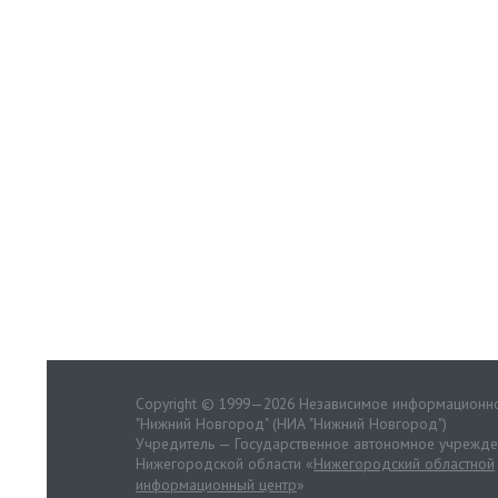
Copyright © 1999—2026 Независимое информационно
"Нижний Новгород" (НИА "Нижний Новгород")
Учредитель — Государственное автономное учрежд
Нижегородской области «
Нижегородский областной
информационный центр
»