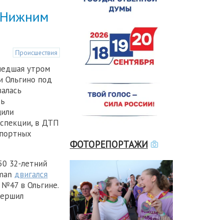
д Нижним
Происшествия
шедшая утром
и Ольгино под
залась
сь
щили
нспекции, в ДТП
спортных
ФОТОРЕПОРТАЖИ
50 32-летний
cman
двигался
 №47 в Ольгине.
вершил