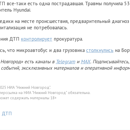
ТП все-таки есть одна пострадавшая. Травмы получила 53
тель Hyundai.
едики на месте происшествия, предварительный диагноз
питализация не потребовалась.
ания ДТП
контролирует
прокуратура.
сь, что микроавтобус и два грузовика
столкнулись
на Бор
Новгород» есть каналы в
Telegram
и
MAX
. Подписывайтесь,
х событий, эксклюзивных материалов и оперативной информ
025 НИА "Нижний Новгород".
перссылка на НИА "Нижний Новгород" обязательна.
может содержать материалы 18+
ДТП