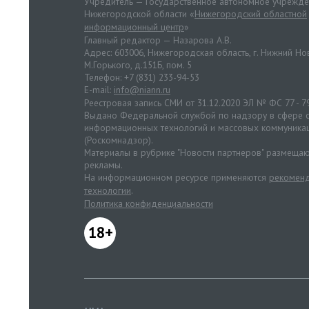
Учредитель — Государственное автономное учрежд
Нижегородской области «
Нижегородский областной
информационный центр
»
Главный редактор — Назарова А.В.
Адрес: 603006, Нижегородская область, г. Нижний Нов
М.Горького, д.151Б, пом. 5
Телефон: +7 (831) 233-94-53
E-mail:
info@niann.ru
Реестровая запись СМИ от 31.12.2020 ЭЛ № ФС 77 - 7
Выдано Федеральной службой по надзору в сфере с
информационных технологий и массовых коммуника
(Роскомнадзор).
Материалы в рубрике "Новости партнеров" размещаю
рекламы.
На информационном ресурсе применяются
рекоменд
технологии
.
Политика конфиденциальности
18+