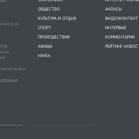
ение
ОБЩЕСТВО
АНОНСЫ
КУЛЬТУРА И ОТДЫХ
ВИДЕОКОНТЕНТ
город. ул.
СПОРТ
ИНТЕРВЬЮ
ПРОИСШЕСТВИЯ
КОММЕНТАРИИ
9798.
АФИША
РЕЙТИНГ НОВОС
вязи,
НАУКА
ций
тся на правах
ательные