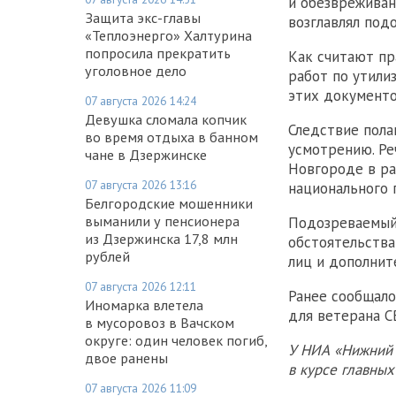
и обезвреживан
Защита экс-главы
возглавлял под
«Теплоэнерго» Халтурина
попросила прекратить
Как считают пр
уголовное дело
работ по утили
этих документо
07 августа 2026 14:24
Девушка сломала копчик
Следствие пола
во время отдыха в банном
усмотрению. Ре
чане в Дзержинске
Новгороде в ра
07 августа 2026 13:16
национального 
Белгородские мошенники
выманили у пенсионера
Подозреваемый 
из Дзержинска 17,8 млн
обстоятельства
рублей
лиц и дополнит
07 августа 2026 12:11
Ранее сообщало
Иномарка влетела
для ветерана С
в мусоровоз в Вачском
округе: один человек погиб,
У НИА «Нижний 
двое ранены
в курсе главны
07 августа 2026 11:09