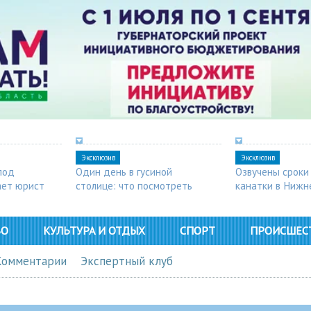
Эксклюзив
Эксклюзив
под
Один день в гусиной
Озвучены сроки
ает юрист
столице: что посмотреть
канатки в Нижн
в Арзамасе
ВО
КУЛЬТУРА И ОТДЫХ
СПОРТ
ПРОИСШЕС
Комментарии
Экспертный клуб