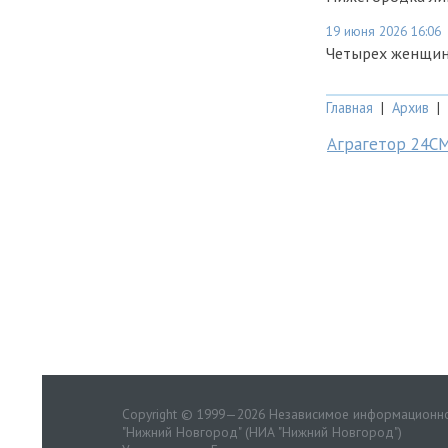
19 июня 2026 16:06
Четырех женщин
Главная
|
Архив
|
Аграгетор 24С
Copyright © 1999—2026 Независимое информационно
"Нижний Новгород" (НИА "Нижний Новгород")