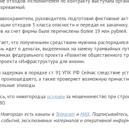
ие отходов. Исполнителем по контракту выступала орган
озреваемый.
авоохранители, руководитель подготовил фиктивные акт
зации отходов 3 класса опасности и передал их заказчику
в на счет фирмы были перечислены более 19 млн рублей.
гает, что полученными средствами мужчина распорядился
чь идет о деньгах, выделенных на замену трамвайных пу
мках федерального проекта «Развитие общественного т
проекта «Инфраструктура для жизни».
задержан в порядке ст. 91 УПК РФ. Сейчас следствие уст
 произошедшего, а также проверяет возможную причастн
ельные эпизоды.
сь, что нижегородца
осудили
за мошенничество при стро
ВО.
Новгород» есть каналы в
Telegram
и
MAX
. Подписывайтесь,
х событий, эксклюзивных материалов и оперативной информ