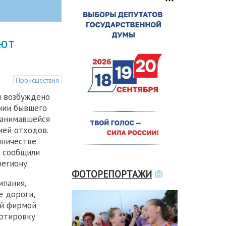
яют
Происшествия
и возбуждено
нии бывшего
занимавшейся
ией отходов.
нничестве
, сообщили
региону.
ФОТОРЕПОРТАЖИ
мпания,
 дороги,
ой фирмой
ортировку