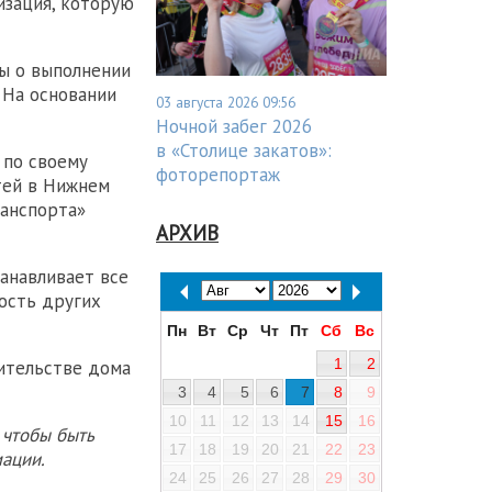
изация, которую
ы о выполнении
. На основании
03 августа 2026 09:56
Ночной забег 2026
в «Столице закатов»:
 по своему
фоторепортаж
тей в Нижнем
ранспорта»
АРХИВ
анавливает все
ость других
Пн
Вт
Ср
Чт
Пт
Сб
Вс
1
2
ительстве дома
3
4
5
6
7
8
9
10
11
12
13
14
15
16
 чтобы быть
17
18
19
20
21
22
23
ации.
24
25
26
27
28
29
30