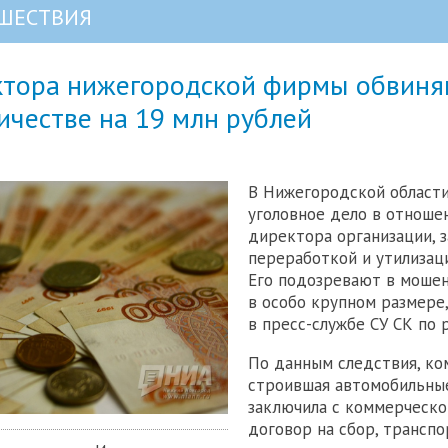
ШЕСТВИЯ
ктора нижегородской фирмы обвин
ичестве на 19 млн рублей
В Нижегородской област
уголовное дело в отноше
директора организации, 
переработкой и утилизац
Его подозревают в моше
в особо крупном размере
в пресс-службе СУ СК по 
По данным следствия, ко
строившая автомобильные
заключила с коммерческ
договор на сбор, трансп