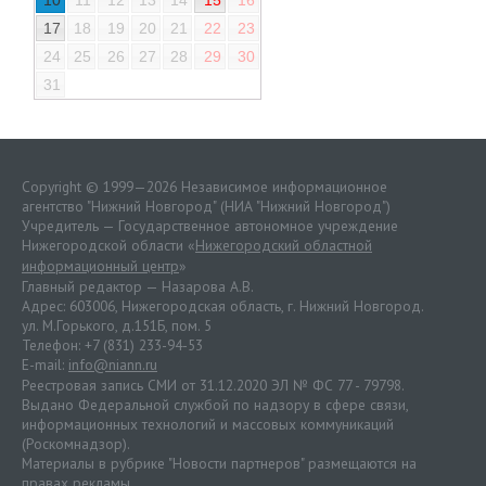
10
11
12
13
14
15
16
17
18
19
20
21
22
23
24
25
26
27
28
29
30
31
Copyright © 1999—2026 Независимое информационное
агентство "Нижний Новгород" (НИА "Нижний Новгород")
Учредитель — Государственное автономное учреждение
Нижегородской области «
Нижегородский областной
информационный центр
»
Главный редактор — Назарова А.В.
Адрес: 603006, Нижегородская область, г. Нижний Новгород.
ул. М.Горького, д.151Б, пом. 5
Телефон: +7 (831) 233-94-53
E-mail:
info@niann.ru
Реестровая запись СМИ от 31.12.2020 ЭЛ № ФС 77 - 79798.
Выдано Федеральной службой по надзору в сфере связи,
информационных технологий и массовых коммуникаций
(Роскомнадзор).
Материалы в рубрике "Новости партнеров" размещаются на
правах рекламы.