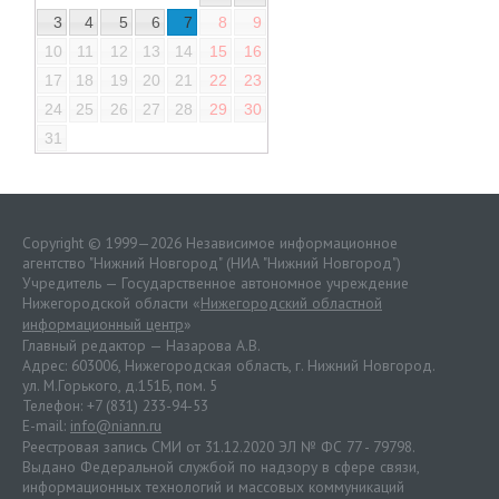
3
4
5
6
7
8
9
10
11
12
13
14
15
16
17
18
19
20
21
22
23
24
25
26
27
28
29
30
31
Copyright © 1999—2026 Независимое информационное
агентство "Нижний Новгород" (НИА "Нижний Новгород")
Учредитель — Государственное автономное учреждение
Нижегородской области «
Нижегородский областной
информационный центр
»
Главный редактор — Назарова А.В.
Адрес: 603006, Нижегородская область, г. Нижний Новгород.
ул. М.Горького, д.151Б, пом. 5
Телефон: +7 (831) 233-94-53
E-mail:
info@niann.ru
Реестровая запись СМИ от 31.12.2020 ЭЛ № ФС 77 - 79798.
Выдано Федеральной службой по надзору в сфере связи,
информационных технологий и массовых коммуникаций