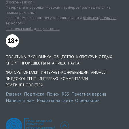
(Роскомнадзор).
Материалы в рубрике "Новости партнеров" размещаются на
правах рекламы.
На информационном ресурсе применяются
рекомендательные
технологии
.
Политика конфиденциальности
18+
ПОЛИТИКА
ЭКОНОМИКА
ОБЩЕСТВО
КУЛЬТУРА И ОТДЫХ
СПОРТ
ПРОИСШЕСТВИЯ
АФИША
НАУКА
ФОТОРЕПОРТАЖИ
ИНТЕРНЕТ-КОНФЕРЕНЦИИ
АНОНСЫ
ВИДЕОКОНТЕНТ
ИНТЕРВЬЮ
КОММЕНТАРИИ
РЕЙТИНГ НОВОСТЕЙ
Главная
Подписка
Поиск
RSS
Печатная версия
Написать нам
Реклама на сайте
О редакции