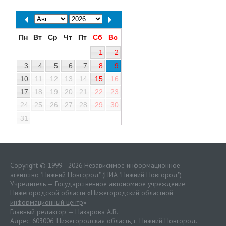
Пн
Вт
Ср
Чт
Пт
Сб
Вс
1
2
3
4
5
6
7
8
9
10
11
12
13
14
15
16
17
18
19
20
21
22
23
24
25
26
27
28
29
30
31
Copyright © 1999—2026 Независимое информационное
агентство "Нижний Новгород" (НИА "Нижний Новгород")
Учредитель — Государственное автономное учреждение
Нижегородской области «
Нижегородский областной
информационный центр
»
Главный редактор — Назарова А.В.
Адрес: 603006, Нижегородская область, г. Нижний Новгород.