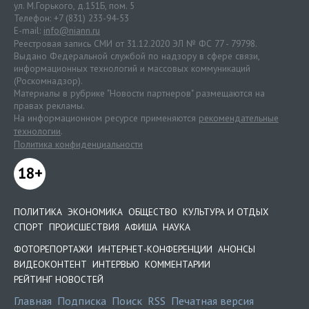
ул. М.Горького, д.151Б, пом. 5
Телефон: +7 (831) 233-94-53
E-mail:
info@niann.ru
Реестровая запись СМИ от 31.12.2020 ЭЛ № ФС 77 - 79798.
Выдано Федеральной службой по надзору в сфере связи,
информационных технологий и массовых коммуникаций
(Роскомнадзор).
Материалы в рубрике "Новости партнеров" размещаются на
правах рекламы.
На информационном ресурсе применяются
рекомендательные
технологии
.
Политика конфиденциальности
18+
ПОЛИТИКА
ЭКОНОМИКА
ОБЩЕСТВО
КУЛЬТУРА И ОТДЫХ
СПОРТ
ПРОИСШЕСТВИЯ
АФИША
НАУКА
ФОТОРЕПОРТАЖИ
ИНТЕРНЕТ-КОНФЕРЕНЦИИ
АНОНСЫ
ВИДЕОКОНТЕНТ
ИНТЕРВЬЮ
КОММЕНТАРИИ
РЕЙТИНГ НОВОСТЕЙ
Главная
Подписка
Поиск
RSS
Печатная версия