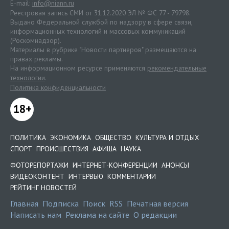
E-mail:
info@niann.ru
Реестровая запись СМИ от 31.12.2020 ЭЛ № ФС 77 - 79798.
Выдано Федеральной службой по надзору в сфере связи,
информационных технологий и массовых коммуникаций
(Роскомнадзор).
Материалы в рубрике "Новости партнеров" размещаются на
правах рекламы.
На информационном ресурсе применяются
рекомендательные
технологии
.
Политика конфиденциальности
18+
ПОЛИТИКА
ЭКОНОМИКА
ОБЩЕСТВО
КУЛЬТУРА И ОТДЫХ
СПОРТ
ПРОИСШЕСТВИЯ
АФИША
НАУКА
ФОТОРЕПОРТАЖИ
ИНТЕРНЕТ-КОНФЕРЕНЦИИ
АНОНСЫ
ВИДЕОКОНТЕНТ
ИНТЕРВЬЮ
КОММЕНТАРИИ
РЕЙТИНГ НОВОСТЕЙ
Главная
Подписка
Поиск
RSS
Печатная версия
Написать нам
Реклама на сайте
О редакции