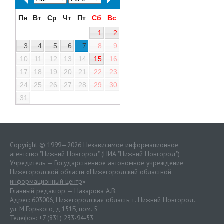
Пн
Вт
Ср
Чт
Пт
Сб
Вс
1
2
3
4
5
6
7
8
9
10
11
12
13
14
15
16
17
18
19
20
21
22
23
24
25
26
27
28
29
30
31
Copyright © 1999—2026 Независимое информационное
агентство "Нижний Новгород" (НИА "Нижний Новгород")
Учредитель — Государственное автономное учреждение
Нижегородской области «
Нижегородский областной
информационный центр
»
Главный редактор — Назарова А.В.
Адрес: 603006, Нижегородская область, г. Нижний Новгород.
ул. М.Горького, д.151Б, пом. 5
Телефон: +7 (831) 233-94-53