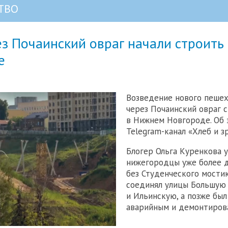
ТВО
з Почаинский овраг начали строить
е
Возведение нового пеше
через Почаинский овраг 
в Нижнем Новгороде. Об 
Telegram-канал «Хлеб и з
Блогер Ольга Куренкова у
нижегородцы уже более д
без Студенческого мости
соединял улицы Большую
и Ильинскую, а позже был
аварийным и демонтиров