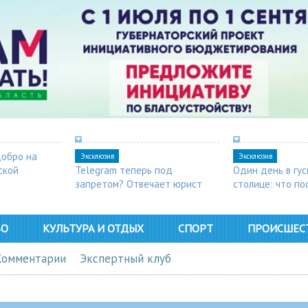
добро на
Эксклюзив
Эксклюзив
ской
Telegram теперь под
Один день в гу
запретом? Отвечает юрист
столице: что п
в Арзамасе
ВО
КУЛЬТУРА И ОТДЫХ
СПОРТ
ПРОИСШЕС
Комментарии
Экспертный клуб