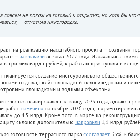
ал «Хлеб и зрелища в NN»
а совсем не похож на готовый к открытию, но хотя бы что-
ваться, — отметила нижегородка.
ракт на реализацию масштабного проекта — создания те
овраге —
заключили
осенью 2022 года. Изначально стоимо
и в три миллиарда рублей, к работам приступили в конце 
т планируется создание многоуровневого общественного
 зонами отдыха, скейт-площадкой, велосипедными и пеш
мотровыми площадками и водными объектами.
ительство планировалось к концу 2025 года, однако срок
ие работ
намечено
на ноябрь 2026 года, а ориентировочн
илась до 4,5 млрд. Кроме того, в марте на реконструкци
защиту склонов дополнительно
направили
1,1 млрд рублей
ская готовность террасного парка
составляет
65%. В бли