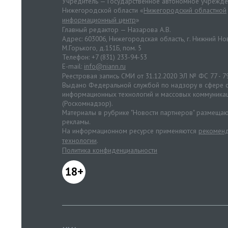
Учредитель — Государственное автономное учрежд
Нижегородской области «
Нижегородский областной
информационный центр
»
Главный редактор — Назарова А.В.
Адрес: 603006, Нижегородская область, г. Нижний Нов
М.Горького, д.151Б, пом. 5
Телефон: +7 (831) 233-94-53
E-mail:
info@niann.ru
Реестровая запись СМИ от 31.12.2020 ЭЛ № ФС 77 - 7
Выдано Федеральной службой по надзору в сфере с
информационных технологий и массовых коммуника
(Роскомнадзор).
Материалы в рубрике "Новости партнеров" размещаю
рекламы.
На информационном ресурсе применяются
рекоменд
технологии
.
Политика конфиденциальности
18+