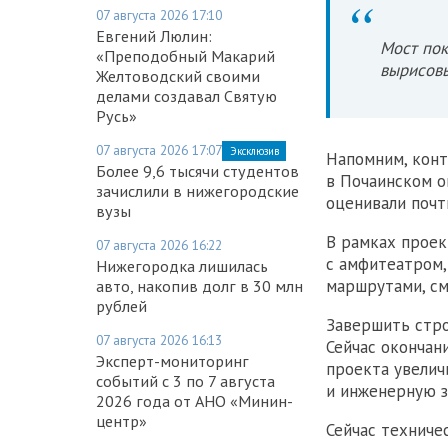
Фото:
Telegram-кан
07 августа 2026 17:10
Евгений Люлин:
Мост пок
«Преподобный Макарий
вырисовы
Желтоводский своими
делами создавал Святую
Русь»
07 августа 2026 17:07
Эксклюзив
Напомним, конт
Более 9,6 тысячи студентов
в Почаинском 
зачислили в нижегородские
оценивали почт
вузы
В рамках проек
07 августа 2026 16:22
с амфитеатром,
Нижегородка лишилась
маршрутами, с
авто, накопив долг в 30 млн
рублей
Завершить стро
07 августа 2026 16:13
Сейчас окончан
Эксперт-мониторинг
проекта увелич
событий с 3 по 7 августа
и инженерную 
2026 года от АНО «Минин-
центр»
Сейчас техниче