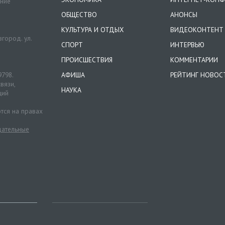
ение
ОБЩЕСТВО
АНОНСЫ
КУЛЬТУРА И ОТДЫХ
ВИДЕОКОНТЕНТ
город. ул.
СПОРТ
ИНТЕРВЬЮ
ПРОИСШЕСТВИЯ
КОММЕНТАРИИ
9798.
АФИША
РЕЙТИНГ НОВОС
вязи,
НАУКА
ций
тся на правах
ательные