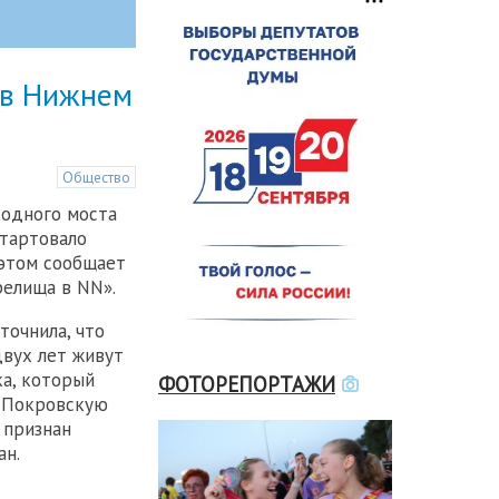
 в Нижнем
Общество
ходного моста
стартовало
этом сообщает
релища в NN».
точнила, что
вух лет живут
ка, который
ФОТОРЕПОРТАЖИ
 Покровскую
 признан
ан.