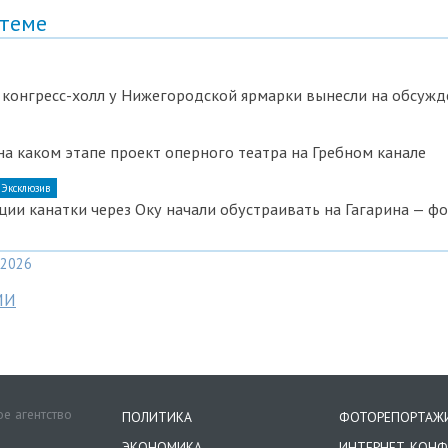
 теме
 конгресс-холл у Нижегородской ярмарки вынесли на обсужд
 на каком этапе проект оперного театра на Гребном канале
Эксклюзив
ии канатки через Оку начали обустраивать на Гагарина — ф
2026
МИ
е агентство
ПОЛИТИКА
ФОТОРЕПОРТАЖ
ЭКОНОМИКА
ИНТЕРНЕТ-КОНФ