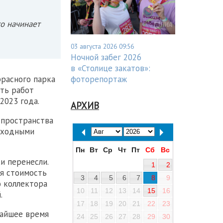
то начинает
03 августа 2026 09:56
Ночной забег 2026
в «Столице закатов»:
ррасного парка
фоторепортаж
сть работ
2023 года.
АРХИВ
 пространства
еходными
Пн
Вт
Ср
Чт
Пт
Сб
Вс
и перенесли.
1
2
ая стоимость
3
4
5
6
7
8
9
ю коллектора
10
11
12
13
14
15
16
.
17
18
19
20
21
22
23
жайшее время
24
25
26
27
28
29
30