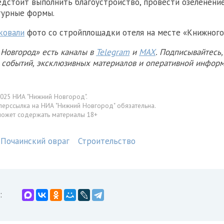
дстоит выполнить благоустройство, провести озеленение
турные формы.
ковали
фото со стройплощадки отеля на месте «Книжного
Новгород» есть каналы в
Telegram
и
MAX
. Подписывайтесь,
х событий, эксклюзивных материалов и оперативной информ
025 НИА "Нижний Новгород".
перссылка на НИА "Нижний Новгород" обязательна.
может содержать материалы 18+
Почаинский овраг
Строительство
: