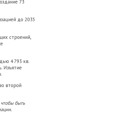
оздание 73
изацией до 2035
щих строений,
же
дью 4 793 кв.
. Изъятие
.
во второй
 чтобы быть
ации.