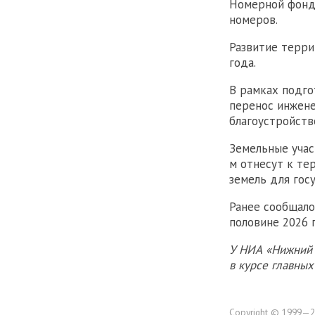
Номерной фонд 
номеров.
Развитие терри
года.
В рамках подг
перенос инжене
благоустройств
Земельные учас
м отнесут к те
земель для гос
Ранее сообщало
половине 2026 г
У НИА «Нижний 
в курсе главны
Copyright © 1999—2