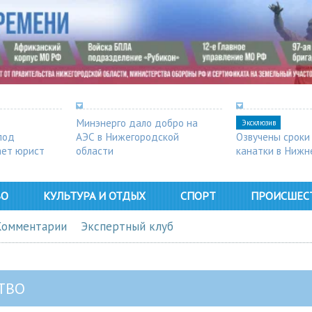
Минэнерго дало добро на
Эксклюзив
под
АЭС в Нижегородской
Озвучены сроки
ает юрист
области
канатки в Нижн
ВО
КУЛЬТУРА И ОТДЫХ
СПОРТ
ПРОИСШЕС
Комментарии
Экспертный клуб
ТВО