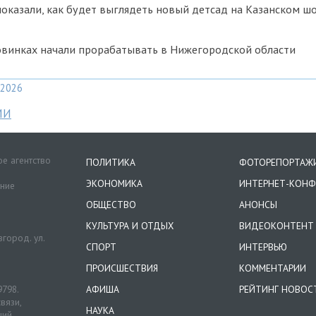
казали, как будет выглядеть новый детсад на Казанском шо
овинках начали прорабатывать в Нижегородской области
2026
МИ
е агентство
ПОЛИТИКА
ФОТОРЕПОРТАЖ
ЭКОНОМИКА
ИНТЕРНЕТ-КОНФ
ение
ОБЩЕСТВО
АНОНСЫ
КУЛЬТУРА И ОТДЫХ
ВИДЕОКОНТЕНТ
город. ул.
СПОРТ
ИНТЕРВЬЮ
ПРОИСШЕСТВИЯ
КОММЕНТАРИИ
9798.
АФИША
РЕЙТИНГ НОВОС
вязи,
НАУКА
ций