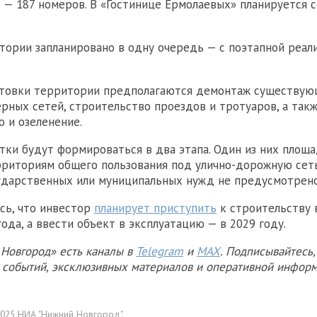
— 187 номеров. В «Гостинице Ермолаевых» планируется с
тории запланировано в одну очередь — с поэтапной реал
отовки территории предполагаются демонтаж существую
рных сетей, строительство проездов и тротуаров, а так
о и озеленение.
тки будут формироваться в два этапа. Один из них площа
рриториям общего пользования под улично-дорожную сеть
ударственных или муниципальных нужд не предусмотрено
сь, что инвестор
планирует приступить
к строительству 
ода, а ввести объект в эксплуатацию — в 2029 году.
Новгород» есть каналы в
Telegram
и
MAX
. Подписывайтесь,
х событий, эксклюзивных материалов и оперативной информ
025 НИА "Нижний Новгород".