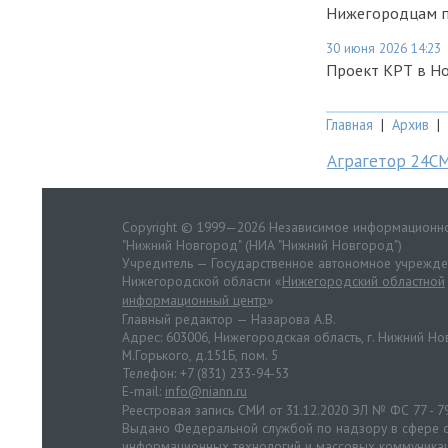
Нижегородцам по
30 июня 2026 14:23
Проект КРТ в Н
Главная
|
Архив
|
Аграгетор 24С
Copyright © 1999—2026 Независимое информационно
"Нижний Новгород" (НИА "Нижний Новгород")
Учредитель — Государственное автономное учрежд
Нижегородской области «
Нижегородский областной
информационный центр
»
Главный редактор — Назарова А.В.
Адрес: 603006, Нижегородская область, г. Нижний Нов
М.Горького, д.151Б, пом. 5
Телефон: +7 (831) 233-94-53
E-mail:
info@niann.ru
Реестровая запись СМИ от 31.12.2020 ЭЛ № ФС 77 - 7
Выдано Федеральной службой по надзору в сфере с
информационных технологий и массовых коммуника