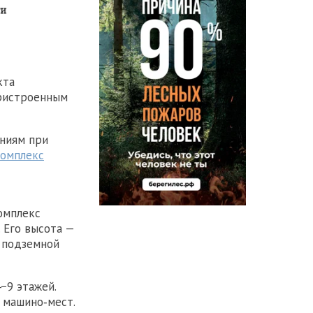
кта
пристроенным
ениям при
комплекс
омплекс
 Его высота —
ь подземной
−9 этажей.
 машино‑мест.