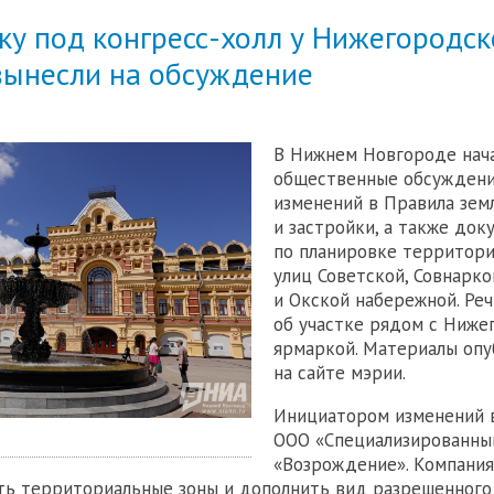
ку под конгресс-холл у Нижегородск
вынесли на обсуждение
В Нижнем Новгороде нач
общественные обсуждени
изменений в Правила зем
и застройки, а также док
по планировке территори
улиц Советской, Совнарк
и Окской набережной. Ре
об участке рядом с Ниже
ярмаркой. Материалы оп
на сайте мэрии.
Инициатором изменений 
ООО «Специализированны
«Возрождение». Компания
ь территориальные зоны и дополнить вид разрешенного