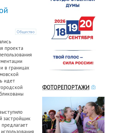
ой
Общество
ались
я проекта
лепользования
ументации
и в границах
омовской
чь идет
ФОТОРЕПОРТАЖИ
городской
убликованы
выступило
й застройщик
 предлагает
 использования