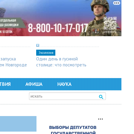
Эксклюзив
 запуска
Один день в гусиной
ем Новгороде
столице: что посмотреть
в Арзамасе
ТВИЯ
АФИША
НАУКА