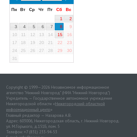
Пн
Вт
Ср
Чт
Пт
Сб
Вс
1
2
3
4
5
6
7
8
9
10
11
12
13
14
15
16
17
18
19
20
21
22
23
24
25
26
27
28
29
30
31
Copyright © 1999—2026 Независимое информационное
агентство "Нижний Новгород" (НИА "Нижний Новгород")
Учредитель — Государственное автономное учреждение
Нижегородской области «
Нижегородский областной
информационный центр
»
Главный редактор — Назарова А.В.
Адрес: 603006, Нижегородская область, г. Нижний Новгород.
ул. М.Горького, д.151Б, пом. 5
Телефон: +7 (831) 233-94-53