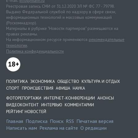
E-mail:
info@niann.ru
Реестровая запись СМИ от 31.12.2020 ЭЛ № ФС 77 - 79798.
Выдано Федеральной службой по надзору в сфере связи,
информационных технологий и массовых коммуникаций
(Роскомнадзор).
Материалы в рубрике "Новости партнеров" размещаются на
правах рекламы.
На информационном ресурсе применяются
рекомендательные
технологии
.
Политика конфиденциальности
18+
ПОЛИТИКА
ЭКОНОМИКА
ОБЩЕСТВО
КУЛЬТУРА И ОТДЫХ
СПОРТ
ПРОИСШЕСТВИЯ
АФИША
НАУКА
ФОТОРЕПОРТАЖИ
ИНТЕРНЕТ-КОНФЕРЕНЦИИ
АНОНСЫ
ВИДЕОКОНТЕНТ
ИНТЕРВЬЮ
КОММЕНТАРИИ
РЕЙТИНГ НОВОСТЕЙ
Главная
Подписка
Поиск
RSS
Печатная версия
Написать нам
Реклама на сайте
О редакции