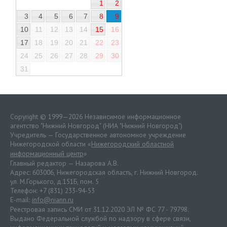
1
2
3
4
5
6
7
8
9
10
11
12
13
14
15
16
17
18
19
20
21
22
23
24
25
26
27
28
29
30
31
Copyright © 1999—2026 Независимое информационное
агентство "Нижний Новгород" (НИА "Нижний Новгород")
Учредитель — Государственное автономное учреждение
Нижегородской области «
Нижегородский областной
информационный центр
»
Главный редактор — Назарова А.В.
Адрес: 603006, Нижегородская область, г. Нижний Новгород.
ул. М.Горького, д.151Б, пом. 5
Телефон: +7 (831) 233-94-53
E-mail:
info@niann.ru
Реестровая запись СМИ от 31.12.2020 ЭЛ № ФС 77 - 79798.
Выдано Федеральной службой по надзору в сфере связи,