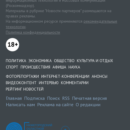
информационных технологий и массовых коммуникаций
(Роскомнадзор).
Материалы в рубрике "Новости партнеров" размещаются на
правах рекламы.
На информационном ресурсе применяются
рекомендательные
технологии
.
Политика конфиденциальности
18+
ПОЛИТИКА
ЭКОНОМИКА
ОБЩЕСТВО
КУЛЬТУРА И ОТДЫХ
СПОРТ
ПРОИСШЕСТВИЯ
АФИША
НАУКА
ФОТОРЕПОРТАЖИ
ИНТЕРНЕТ-КОНФЕРЕНЦИИ
АНОНСЫ
ВИДЕОКОНТЕНТ
ИНТЕРВЬЮ
КОММЕНТАРИИ
РЕЙТИНГ НОВОСТЕЙ
Главная
Подписка
Поиск
RSS
Печатная версия
Написать нам
Реклама на сайте
О редакции